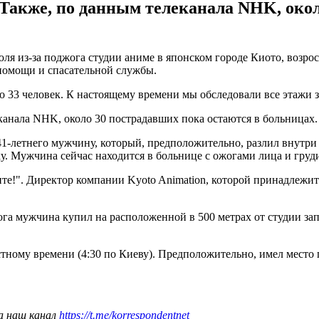
 Также, по данным телеканала NHK, око
ля из-за поджога студии аниме в японском городе Киото, возро
помощи и спасательной службы.
33 человек. К настоящему времени мы обследовали все этажи зда
канала NHK, около 30 пострадавших пока остаются в больницах.
41-летнего мужчину, который, предположительно, разлил внутри
. Мужчина сейчас находится в больнице с ожогами лица и груди
!". Директор компании Kyoto Animation, которой принадлежит с
га мужчина купил на расположенной в 500 метрах от студии зап
стному времени (4:30 по Киеву). Предположительно, имел место
а наш канал
https://t.me/korrespondentnet