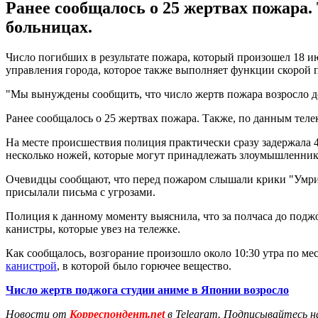
Ранее сообщалось о 25 жертвах пожара.
больницах.
Число погибших в результате пожара, который произошел 18 ию
управления города, которое также выполняет функции скорой 
"Мы вынуждены сообщить, что число жертв пожара возросло до 
Ранее сообщалось о 25 жертвах пожара. Также, по данным теле
На месте происшествия полиция практически сразу задержала 
несколько ножей, которые могут принадлежать злоумышленнику
Очевидцы сообщают, что перед пожаром слышали крики "Умрите
присылали письма с угрозами.
Полиция к данному моменту выяснила, что за полчаса до поджо
канистры, которые увез на тележке.
Как сообщалось, возгорание произошло около 10:30 утра по ме
канистрой
, в которой было горючее вещество.
Число жертв поджога студии аниме в Японии возросло
Новости от
Корреспондент.net
в Telegram. Подписывайтесь н