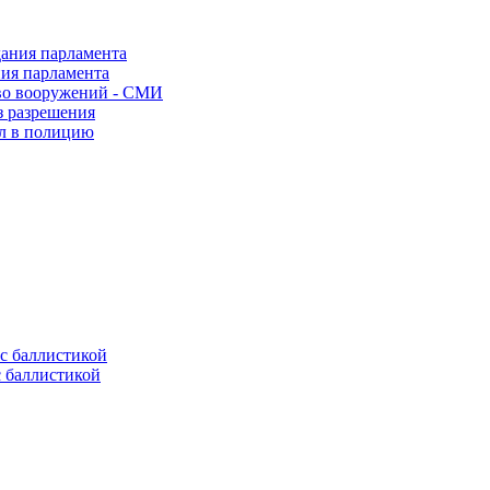
ния парламента
во вооружений - СМИ
з разрешения
ел в полицию
с баллистикой