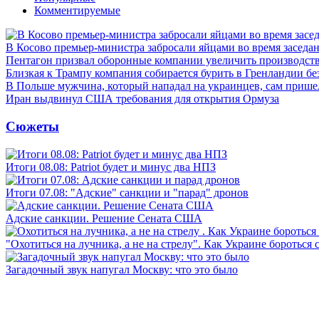
Комментируемые
В Косово премьер-министра забросали яйцами во время заседа
Пентагон призвал оборонные компании увеличить производст
Близкая к Трампу компания собирается бурить в Гренландии бе
В Польше мужчина, который нападал на украинцев, сам приш
Иран выдвинул США требования для открытия Ормуза
Сюжеты
Итоги 08.08: Patriot будет и минус два НПЗ
Итоги 07.08: "Адские" санкции и "парад" дронов
Адские санкции. Решение Сената США
"Охотиться на лучника, а не на стрелу". Как Украине бороться 
Загадочный звук напугал Москву: что это было