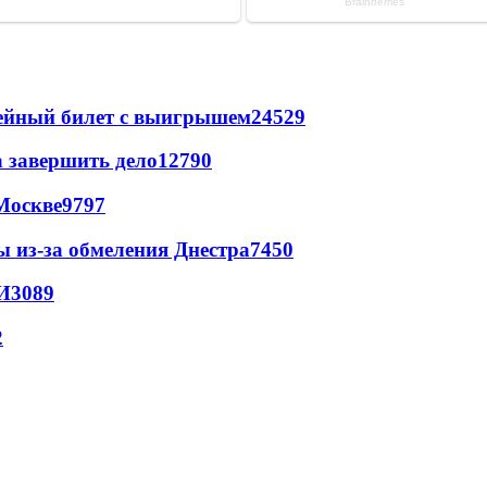
рейный билет с выигрышем
24529
а завершить дело
12790
Москве
9797
ы из-за обмеления Днестра
7450
И
3089
2