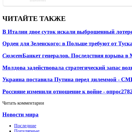
ЧИТАЙТЕ ТАКЖЕ
В Италии двое суток искали выброшенный лоте
Орден для Зеленского: в Польше требуют от Туск
Сюжет
Банкет генералов. Последствия взрыва в 
Молдова задействовала стратегический запас вод
Украина поставила Путина перед дилеммой - СМ
Россияне изменили отношение к войне - опрос
278
Читать комментарии
Новости мира
Последние
Популярные