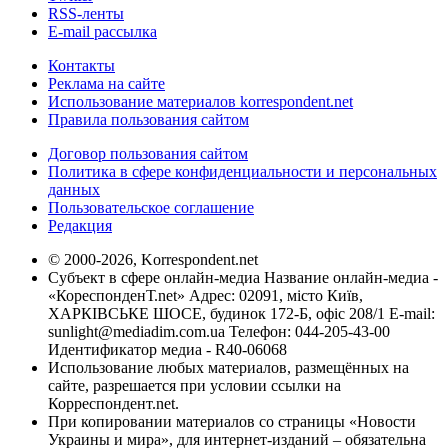
RSS-ленты
E-mail рассылка
Контакты
Реклама на сайте
Использование материалов korrespondent.net
Правила пользования сайтом
Договор пользования сайтом
Политика в сфере конфиденциальности и персональных
данных
Пользовательское соглашение
Редакция
© 2000-2026, Korrespondent.net
Субъект в сфере онлайн-медиа Название онлайн-медиа -
«КореспонденТ.net» Адрес: 02091, місто Київ,
ХАРКІВСЬКЕ ШОСЕ, будинок 172-Б, офіс 208/1 E-mail:
sunlight@mediadim.com.ua
Телефон: 044-205-43-00
Идентификатор медиа - R40-06068
Использование любых материалов, размещённых на
сайте, разрешается при условии ссылки на
Корреспондент.net.
При копировании материалов со страницы «Новости
Украины и мира», для интернет-изданий – обязательна