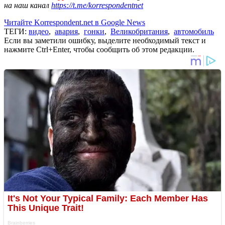
на наш канал
https://t.me/korrespondentnet
Читайте Korrespondent.net в Google News
ТЕГИ:
видео
,
авария
,
гонки
,
Великобритания
,
автомобиль
Если вы заметили ошибку, выделите необходимый текст и
нажмите Ctrl+Enter, чтобы сообщить об этом редакции.