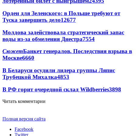
лотерейный билет с выигрышем
24395
Орден для Зеленского: в Польше требуют от
Туска завершить дело
12677
Молдова задействовала стратегический запас
воды из-за обмеления Днестра
7554
Сюжет
Банкет генералов. Последствия взрыва в
Москве
6660
В Беларуси осудили лидера группы Ляпис
Трубецкой Михалка
4853
В РФ горит очередной склад Wildberries
3898
Читать комментарии
Полная версия сайта
Facebook
Twitter