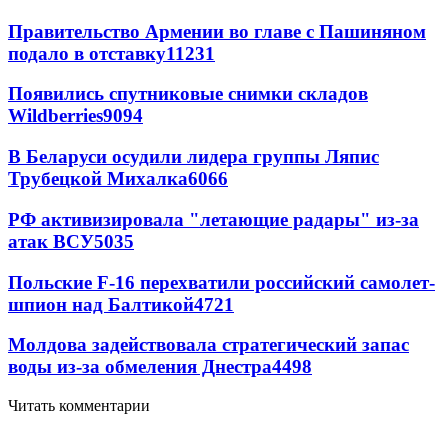
Правительство Армении во главе с Пашиняном
подало в отставку
11231
Появились спутниковые снимки складов
Wildberries
9094
В Беларуси осудили лидера группы Ляпис
Трубецкой Михалка
6066
РФ активизировала "летающие радары" из-за
атак ВСУ
5035
Польские F-16 перехватили российский самолет-
шпион над Балтикой
4721
Молдова задействовала стратегический запас
воды из-за обмеления Днестра
4498
Читать комментарии