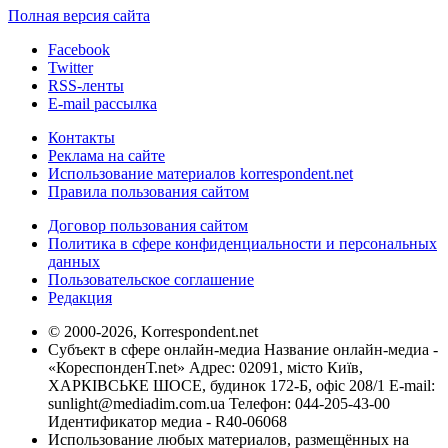
Полная версия сайта
Facebook
Twitter
RSS-ленты
E-mail рассылка
Контакты
Реклама на сайте
Использование материалов korrespondent.net
Правила пользования сайтом
Договор пользования сайтом
Политика в сфере конфиденциальности и персональных
данных
Пользовательское соглашение
Редакция
© 2000-2026, Korrespondent.net
Субъект в сфере онлайн-медиа Название онлайн-медиа -
«КореспонденТ.net» Адрес: 02091, місто Київ,
ХАРКІВСЬКЕ ШОСЕ, будинок 172-Б, офіс 208/1 E-mail:
sunlight@mediadim.com.ua
Телефон: 044-205-43-00
Идентификатор медиа - R40-06068
Использование любых материалов, размещённых на