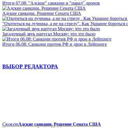
Итоги 07.08: "Адские" санкции и "парад" дронов
Адские санкции. Решение Сената США
"Охотиться на лучника, а не на стрелу". Как Украине бороться 
Загадочный звук напугал Москву: что это было
Итоги 06.08: Санкции против РФ и дрон в Лейпциге
ВЫБОР РЕДАКТОРА
Сюжет
Адские санкции. Решение Сената США