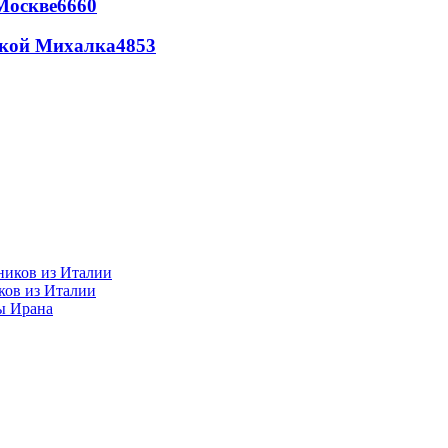
Москве
6660
цкой Михалка
4853
ков из Италии
ы Ирана