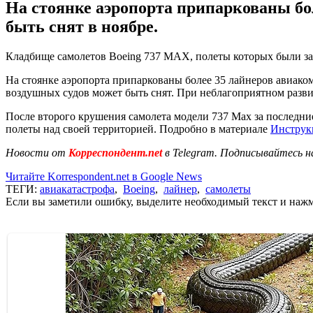
На стоянке аэропорта припаркованы бол
быть снят в ноябре.
Кладбище самолетов Boeing 737 MAX, полеты которых были за
На стоянке аэропорта припаркованы более 35 лайнеров авиакомп
воздушных судов может быть снят. При неблагоприятном разви
После второго крушения самолета модели 737 Max за последние
полеты над своей территорией. Подробно в материале
Инструкц
Новости от
Корреспондент.net
в Telegram. Подписывайтесь н
Читайте Korrespondent.net в Google News
ТЕГИ:
авиакатастрофа
,
Boeing
,
лайнер
,
самолеты
Если вы заметили ошибку, выделите необходимый текст и нажми