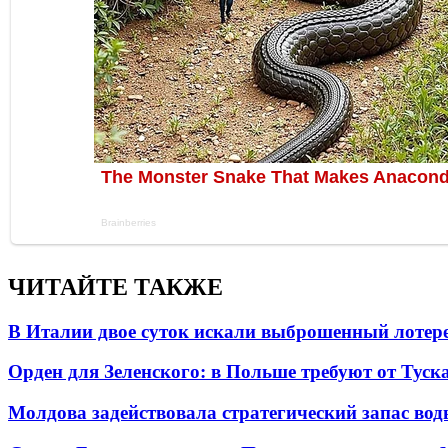
ЧИТАЙТЕ ТАКЖЕ
В Италии двое суток искали выброшенный лоте
Орден для Зеленского: в Польше требуют от Туск
Молдова задействовала стратегический запас вод