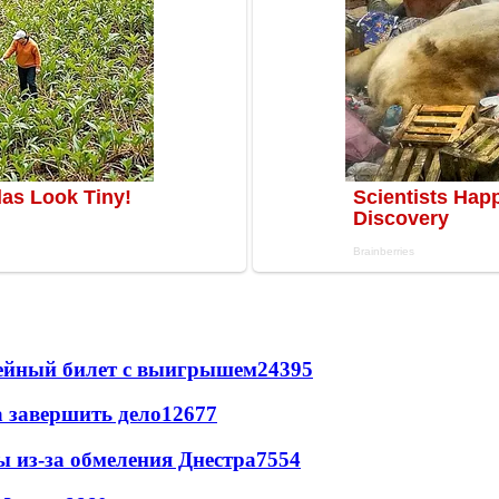
рейный билет с выигрышем
24395
а завершить дело
12677
ы из-за обмеления Днестра
7554