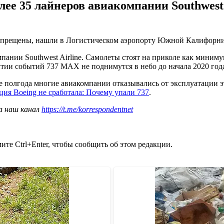
ее 35 лайнеров авиакомпании Southwest 
прещены, нашли в Логистическом аэропорту Южной Калифорнии 
ании Southwest Airline. Самолеты стоят на приколе как минимум
тии событий 737 MAX не поднимутся в небо до начала 2020 год
 полгода многие авиакомпании отказывались от эксплуатации эт
ия Boeing не сработала: Почему упали 737
.
а наш канал
https://t.me/korrespondentnet
те Ctrl+Enter, чтобы сообщить об этом редакции.