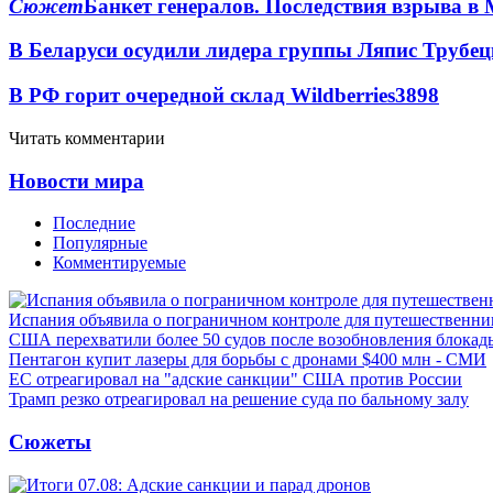
Сюжет
Банкет генералов. Последствия взрыва в 
В Беларуси осудили лидера группы Ляпис Трубе
В РФ горит очередной склад Wildberries
3898
Читать комментарии
Новости мира
Последние
Популярные
Комментируемые
Испания объявила о пограничном контроле для путешественни
США перехватили более 50 судов после возобновления блокад
Пентагон купит лазеры для борьбы с дронами $400 млн - СМИ
ЕС отреагировал на "адские санкции" США против России
Трамп резко отреагировал на решение суда по бальному залу
Сюжеты