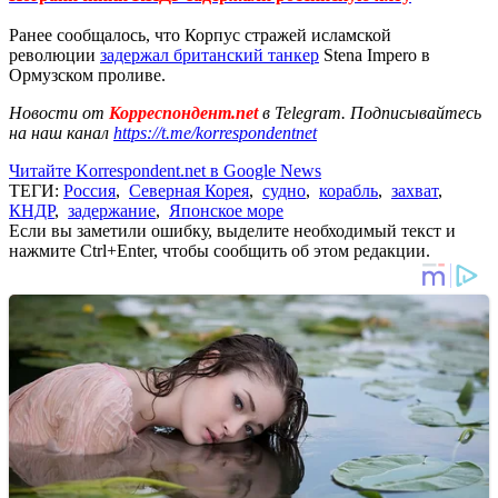
Ранее сообщалось, что Корпус стражей исламской
революции
задержал британский танкер
Stena Impero в
Ормузском проливе.
Новости от
Корреспондент.net
в Telegram. Подписывайтесь
на наш канал
https://t.me/korrespondentnet
Читайте Korrespondent.net в Google News
ТЕГИ:
Россия
,
Северная Корея
,
судно
,
корабль
,
захват
,
КНДР
,
задержание
,
Японское море
Если вы заметили ошибку, выделите необходимый текст и
нажмите Ctrl+Enter, чтобы сообщить об этом редакции.