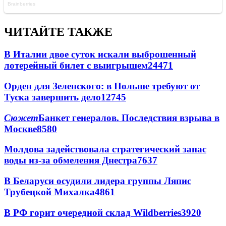
ЧИТАЙТЕ ТАКЖЕ
В Италии двое суток искали выброшенный
лотерейный билет с выигрышем
24471
Орден для Зеленского: в Польше требуют от
Туска завершить дело
12745
Сюжет
Банкет генералов. Последствия взрыва в
Москве
8580
Молдова задействовала стратегический запас
воды из-за обмеления Днестра
7637
В Беларуси осудили лидера группы Ляпис
Трубецкой Михалка
4861
В РФ горит очередной склад Wildberries
3920