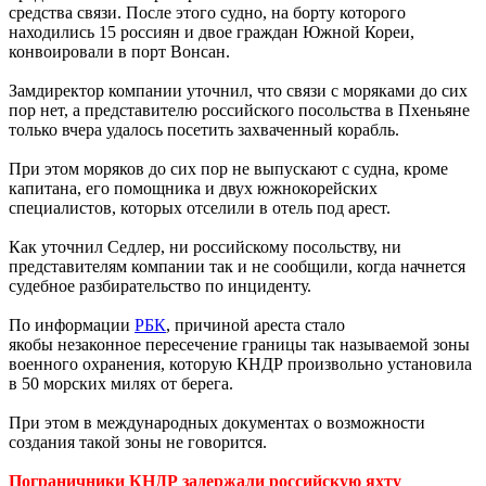
средства связи. После этого судно, на борту которого
находились 15 россиян и двое граждан Южной Кореи,
конвоировали в порт Вонсан.
Замдиректор компании уточнил, что связи с моряками до сих
пор нет, а представителю российского посольства в Пхеньяне
только вчера удалось посетить захваченный корабль.
При этом моряков до сих пор не выпускают с судна, кроме
капитана, его помощника и двух южнокорейских
специалистов, которых отселили в отель под арест.
Как уточнил Седлер, ни российскому посольству, ни
представителям компании так и не сообщили, когда начнется
судебное разбирательство по инциденту.
По информации
РБК
, причиной ареста стало
якобы незаконное пересечение границы так называемой зоны
военного охранения, которую КНДР произвольно установила
в 50 морских милях от берега.
При этом в международных документах о возможности
создания такой зоны не говорится.
Пограничники КНДР задержали российскую яхту