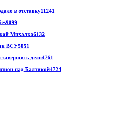
дало в отставку
11241
ies
9099
цкой Михалка
6132
так ВСУ
5051
а завершить дело
4761
шпион над Балтикой
4724