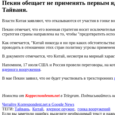
Пекин обещает не применять первым яд
Тайваня.
Власти Китая заявляют, что отказываются от участия в гонке
Пекин отмечает, что его военная стратегия носит исключительн
стратегия страны направлена на то, чтобы "предотвратить исп
Как отмечается, "Китай никогда и ни при каких обстоятельств
проводить в отношении этих стран политику угрозы применен
В документе отмечается, что Китай, несмотря на мирный хара
Напомним, 17 июля США и Россия провели переговоры, на кото
ядерного вооружения
.
В мае Пекин заявил, что не будет участвовать в трехсторонних
Новости от
Корреспондент.net
в Telegram. Подписывайтесь н
Читайте Korrespondent.net в Google News
ТЕГИ:
Тайвань
,
Китай
,
ядерное оружие
,
гонка вооружений
Если вы заметили ошибку, выделите необходимый текст и нажми