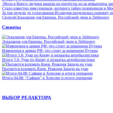
Эбола в Конго: медики вышли на протесты из-за невыплаты за
Стало известно имя генерала, которого тайно похоронили в Мо
За три недели до голосования Исландия разделилась поровну 
Сюжет
Эскалация для Европы. Российский дрон в Лейпциге
Сюжеты
Эскалация для Европы. Российский дрон в Лейпциге
Изменения в армии РФ: что стоит за решением Путина
Итоги 5.8: Удар по Киеву и нехватка антибаллистики
Пытаются взломать Киев. Реакция Запада на удар
Итоги 04.08: "Сафари" в Херсоне и итоги операции
ВЫБОР РЕДАКТОРА