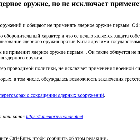
ерное оружие, но не исключает примен
 вооружений и обещают не применять ядерное оружие первым. Об 
о оборонительный характер и что ее целью является защита собс
ользование ядерного оружия против Китая другими государствам
ах не применит ядерное оружие первым". Он также обязуется не 
ия ядерного оружия.
ктер проводимой политики, не исключает применения военной с
рых, в том числе, обсуждалась возможность заключения трехст
переговорах о сокращении ядерных вооружений
.
а наш канал
https://t.me/korrespondentnet
те Ctrl+Enter, чтобы сообщить об этом редакции.