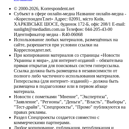
© 2000-2026, Korrespondent.net
Субъект в сфере онлайн-медиа Название онлайн-медиа -
«КореспонденТ.net» Адрес: 02091, місто Київ,
ХАРКІВСЬКЕ ШОСЕ, будинок 172-Б, офіс 208/1 E-mail:
sunlight@mediadim.com.ua
Телефон: 044-205-43-00
Идентификатор медиа - R40-06068
Использование любых материалов, размещённых на
сайте, разрешается при условии ссылки на
Корреспондент.net.
При копировании материалов со страницы «Новости
Украины и мира», для интернет-изданий – обязательна
прямая открытая для поисковых систем гиперссылка.
Ссылка должна быть размещена в независимости от
полного либо частичного использования материалов.
Гиперссылка (для интернет- изданий) – должна быть
размещена в подзаголовке или в первом абзаце
материала.
Новости с пометками "Мнение", "Экспертиза",
"Заявление", "Регионы", "Деньги", "Власть", "Выборы",
"Тест-драйв", "Спецпроекты", "Промо" публикуются на
правах рекламы.
Раздел Спецпроекты создается совместно с
коммерческими партнерами.
Любое копирование, публикация, републикация и