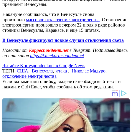
президент Венесуэлы.
Накануне сообщалось, что в Венесуэле снова
произошло
массовое отключение электричества
. Отключение
электроэнергии произошло вечером 22 июля в ряде районов
столицы Венесуэлы, Каракасе, и еще 15 штатах.
В Венесуэле фиксируют новые случаи отключения света
Новости от
Корреспондент.net
в Telegram. Подписывайтесь
на наш канал
https://t.me/korrespondentnet
Читайте Korrespondent.net в Google News
ТЕГИ:
США
,
Венесуэла
,
атака
,
Николас Мадуро
,
отключение электричества
Если вы заметили ошибку, выделите необходимый текст и
нажмите Ctrl+Enter, чтобы сообщить об этом редакции.