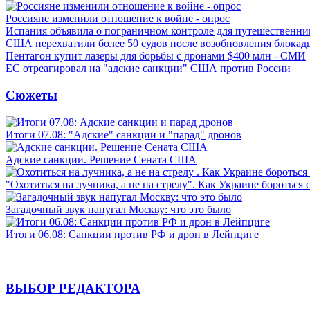
Россияне изменили отношение к войне - опрос
Испания объявила о пограничном контроле для путешественни
США перехватили более 50 судов после возобновления блокад
Пентагон купит лазеры для борьбы с дронами $400 млн - СМИ
ЕС отреагировал на "адские санкции" США против России
Сюжеты
Итоги 07.08: "Адские" санкции и "парад" дронов
Адские санкции. Решение Сената США
"Охотиться на лучника, а не на стрелу". Как Украине бороться 
Загадочный звук напугал Москву: что это было
Итоги 06.08: Санкции против РФ и дрон в Лейпциге
ВЫБОР РЕДАКТОРА