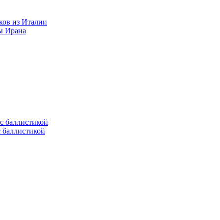
ков из Италии
ы Ирана
с баллистикой