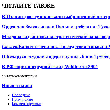
ЧИТАЙТЕ ТАКЖЕ
В Италии двое суток искали выброшенный лоте
Орден для Зеленского: в Польше требуют от Туск
Молдова задействовала стратегический запас вод
Сюжет
Банкет генералов. Последствия взрыва в 
В Беларуси осудили лидера группы Ляпис Трубе
В РФ горит очередной склад Wildberries
3904
Читать комментарии
Новости мира
Последние
Популярные
Комментируемые