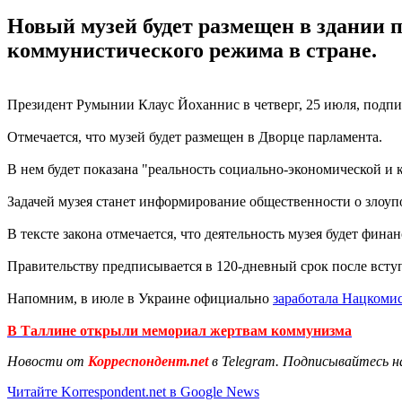
Новый музей будет размещен в здании п
коммунистического режима в стране.
Президент Румынии Клаус Йоханнис в четверг, 25 июля, подпи
Отмечается, что музей будет размещен в Дворце парламента.
В нем будет показана "реальность социально-экономической и 
Задачей музея станет информирование общественности о злоуп
В тексте закона отмечается, что деятельность музея будет фина
Правительству предписывается в 120-дневный срок после всту
Напомним, в июле в Украине официально
заработала Нацкоми
В Таллине открыли мемориал жертвам коммунизма
Новости от
Корреспондент.net
в Telegram. Подписывайтесь н
Читайте Korrespondent.net в Google News