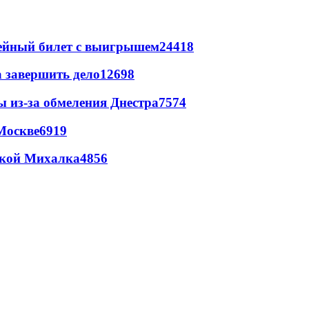
рейный билет с выигрышем
24418
а завершить дело
12698
ы из-за обмеления Днестра
7574
Москве
6919
цкой Михалка
4856