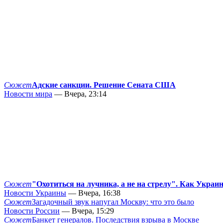
Сюжет
Адские санкции. Решение Сената США
Новости мира
— Вчера, 23:14
Сюжет
"Охотиться на лучника, а не на стрелу". Как Украи
Новости Украины
— Вчера, 16:38
Сюжет
Загадочный звук напугал Москву: что это было
Новости России
— Вчера, 15:29
Сюжет
Банкет генералов. Последствия взрыва в Москве