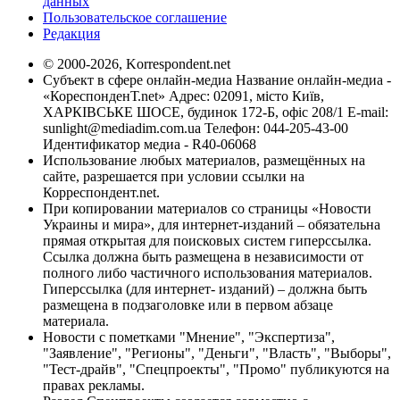
данных
Пользовательское соглашение
Редакция
© 2000-2026, Korrespondent.net
Субъект в сфере онлайн-медиа Название онлайн-медиа -
«КореспонденТ.net» Адрес: 02091, місто Київ,
ХАРКІВСЬКЕ ШОСЕ, будинок 172-Б, офіс 208/1 E-mail:
sunlight@mediadim.com.ua
Телефон: 044-205-43-00
Идентификатор медиа - R40-06068
Использование любых материалов, размещённых на
сайте, разрешается при условии ссылки на
Корреспондент.net.
При копировании материалов со страницы «Новости
Украины и мира», для интернет-изданий – обязательна
прямая открытая для поисковых систем гиперссылка.
Ссылка должна быть размещена в независимости от
полного либо частичного использования материалов.
Гиперссылка (для интернет- изданий) – должна быть
размещена в подзаголовке или в первом абзаце
материала.
Новости с пометками "Мнение", "Экспертиза",
"Заявление", "Регионы", "Деньги", "Власть", "Выборы",
"Тест-драйв", "Спецпроекты", "Промо" публикуются на
правах рекламы.