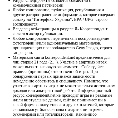
Раздел Спецпроекты создается совместно с
коммерческими партнерами.
Любое копирование, публикация, републикация и
другое распространение информации, которое содержит
ссылку на "Интерфакс-Украина", EPA / UPG, строго
воспрещается.
Владелец веб-страницы в разделе Я- Корреспондент
является автор публикации.
Любое копирование, перепечатка и воспроизведение
фотографий и/или аудиовизуальных материалов,
принадлежащих правообладателю Getty Images, строго
запрещено.
Материалы сайта korrespondent.net предназначены для
лиц старше 21 года (21+). Участие в азартных играх
может вызвать игровую зависимость. Соблюдайте
правила (принципы) ответственной игры. При
обнаружении первых признаков зависимости
немедленно обратитесь к специалисту. Помните, что
участие в азартных играх не может являться источником
доходов или альтернативой работе. Информационный
ресурс korrespondent.net не проводит игры на реальные
и/или виртуальные деньги, сайт не принимает ни в
какой форме оплату ставок и других платежей, которые
связаны/могут быть связаны с азартными играми,
букмекерами или тотализаторами. Какие-либо