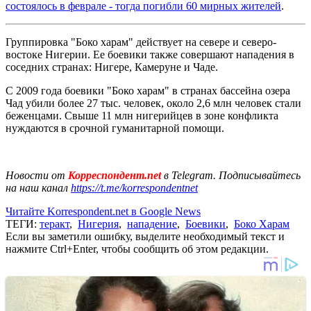
состоялось в феврале - тогда погибли 60 мирных жителей
.
Группировка "Боко харам" действует на севере и северо-
востоке Нигерии. Ее боевики также совершают нападения в
соседних странах: Нигере, Камеруне и Чаде.
С 2009 года боевики "Боко харам" в странах бассейна озера
Чад убили более 27 тыс. человек, около 2,6 млн человек стали
беженцами. Свыше 11 млн нигерийцев в зоне конфликта
нуждаются в срочной гуманитарной помощи.
Новости от
Корреспондент.net
в Telegram. Подписывайтесь
на наш канал
https://t.me/korrespondentnet
Читайте Korrespondent.net в Google News
ТЕГИ:
теракт
,
Нигерия
,
нападение
,
Боевики
,
Боко Харам
Если вы заметили ошибку, выделите необходимый текст и
нажмите Ctrl+Enter, чтобы сообщить об этом редакции.