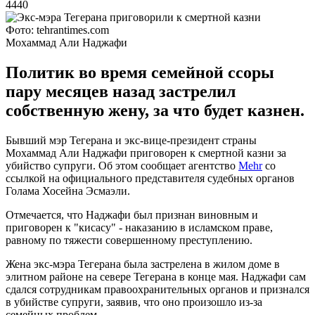
4440
Фото: tehrantimes.com
Мохаммад Али Наджафи
Политик во время семейной ссоры
пару месяцев назад застрелил
собственную жену, за что будет казнен.
Бывший мэр Тегерана и экс-вице-президент страны
Мохаммад Али Наджафи приговорен к смертной казни за
убийство супруги. Об этом сообщает агентство
Mehr
со
ссылкой на официального представителя судебных органов
Голама Хосейна Эсмаэли.
Отмечается, что Наджафи был признан виновным и
приговорен к "кисасу" - наказанию в исламском праве,
равному по тяжести совершенному преступлению.
Жена экс-мэра Тегерана была застрелена в жилом доме в
элитном районе на севере Тегерана в конце мая. Наджафи сам
сдался сотрудникам правоохранительных органов и признался
в убийстве супруги, заявив, что оно произошло из-за
семейных проблем.