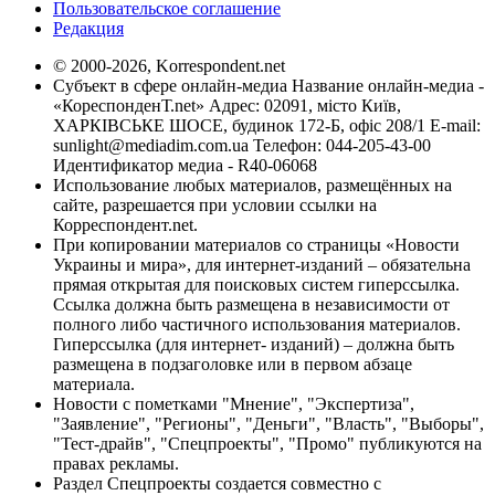
Пользовательское соглашение
Редакция
© 2000-2026, Korrespondent.net
Субъект в сфере онлайн-медиа Название онлайн-медиа -
«КореспонденТ.net» Адрес: 02091, місто Київ,
ХАРКІВСЬКЕ ШОСЕ, будинок 172-Б, офіс 208/1 E-mail:
sunlight@mediadim.com.ua
Телефон: 044-205-43-00
Идентификатор медиа - R40-06068
Использование любых материалов, размещённых на
сайте, разрешается при условии ссылки на
Корреспондент.net.
При копировании материалов со страницы «Новости
Украины и мира», для интернет-изданий – обязательна
прямая открытая для поисковых систем гиперссылка.
Ссылка должна быть размещена в независимости от
полного либо частичного использования материалов.
Гиперссылка (для интернет- изданий) – должна быть
размещена в подзаголовке или в первом абзаце
материала.
Новости с пометками "Мнение", "Экспертиза",
"Заявление", "Регионы", "Деньги", "Власть", "Выборы",
"Тест-драйв", "Спецпроекты", "Промо" публикуются на
правах рекламы.
Раздел Спецпроекты создается совместно с