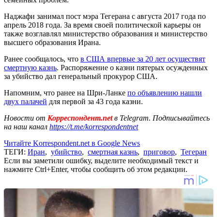
Наджафи занимал пост мэра Тегерана с августа 2017 года по
апрель 2018 года. За время своей политической карьеры он
также возглавлял министерство образования и министерство
высшего образования Ирана.
Ранее сообщалось, что
в США впервые за 20 лет осуществят
смертную казнь
. Распоряжение о казни пятерых осужденных
за убийство дал генеральный прокурор США.
Напомним, что ранее на Шри-Ланке
по объявлению нашли
двух палачей
для первой за 43 года казни.
Новости от
Корреспондент.net
в Telegram. Подписывайтесь
на наш канал
https://t.me/korrespondentnet
Читайте Korrespondent.net в Google News
ТЕГИ:
Иран
,
убийство
,
смертная казнь
,
приговор
,
Тегеран
Если вы заметили ошибку, выделите необходимый текст и
нажмите Ctrl+Enter, чтобы сообщить об этом редакции.