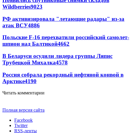
Появились спутниковые снимки складов
Wildberries
9023
РФ активизировала "летающие радары" из-за
атак ВСУ
4886
Польские F-16 перехватили российский самолет-
шпион над Балтикой
4662
В Беларуси осудили лидера группы Ляпис
Трубецкой Михалка
4578
Россия собрала рекордный нефтяной конвой в
Арктике
4190
Читать комментарии
Полная версия сайта
Facebook
Twitter
RSS-ленты