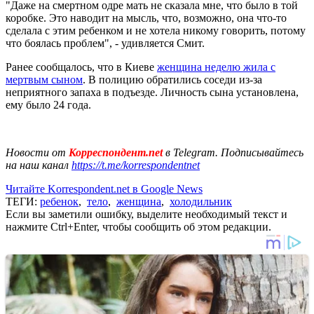
"Даже на смертном одре мать не сказала мне, что было в той
коробке. Это наводит на мысль, что, возможно, она что-то
сделала с этим ребенком и не хотела никому говорить, потому
что боялась проблем", - удивляется Смит.
Ранее сообщалось, что в Киеве
женщина неделю жила с
мертвым сыном
. В полицию обратились соседи из-за
неприятного запаха в подъезде. Личность сына установлена,
ему было 24 года.
Новости от
Корреспондент.net
в Telegram. Подписывайтесь
на наш канал
https://t.me/korrespondentnet
Читайте Korrespondent.net в Google News
ТЕГИ:
ребенок
,
тело
,
женщина
,
холодильник
Если вы заметили ошибку, выделите необходимый текст и
нажмите Ctrl+Enter, чтобы сообщить об этом редакции.