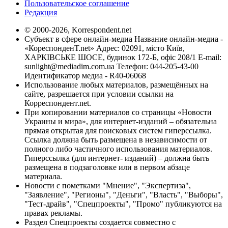
Пользовательское соглашение
Редакция
© 2000-2026, Korrespondent.net
Субъект в сфере онлайн-медиа Название онлайн-медиа -
«КореспонденТ.net» Адрес: 02091, місто Київ,
ХАРКІВСЬКЕ ШОСЕ, будинок 172-Б, офіс 208/1 E-mail:
sunlight@mediadim.com.ua
Телефон: 044-205-43-00
Идентификатор медиа - R40-06068
Использование любых материалов, размещённых на
сайте, разрешается при условии ссылки на
Корреспондент.net.
При копировании материалов со страницы «Новости
Украины и мира», для интернет-изданий – обязательна
прямая открытая для поисковых систем гиперссылка.
Ссылка должна быть размещена в независимости от
полного либо частичного использования материалов.
Гиперссылка (для интернет- изданий) – должна быть
размещена в подзаголовке или в первом абзаце
материала.
Новости с пометками "Мнение", "Экспертиза",
"Заявление", "Регионы", "Деньги", "Власть", "Выборы",
"Тест-драйв", "Спецпроекты", "Промо" публикуются на
правах рекламы.
Раздел Спецпроекты создается совместно с