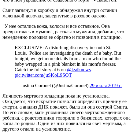
Смит заглянул в коробку и обнаружил внутри останки
маленькой девочки, завернутые в розовое одеяло.
"У нее остались кожа, волосы и все остальное. Она
превратилась в мумию", рассказал мужчина, добавив, что
немедленно положил ее обратно и позвонил в полицию.
EXCLUSIVE: A disturbing discovery in south St.
Louis. Police are investigating the death of a baby. But
tonight, we get more details from a man who found the
baby wrapped in a pink blanket in his mom's freezer.
Catch the full story at 6 on
@ksdknews
.
pic.twitter.com/juSKoL9SQT
— Justina Coronel (@JustinaCoronel)
29 июля 2019 г.
Личность мертвого младенца пока не установлена.
Ожидается, что вскрытие позволит определить причину ее
смерти, а анализ ДНК покажет, была ли она сестрой Смита.
По его словам, мать упоминала своего мертворожденного
ребенка, а родственники говорили о близнецах, которых она
когда-то родила. Один из них появился на свет мертвым, а
другого отдали на усыновление.