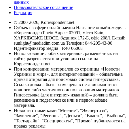
данных
Пользовательское соглашение
Редакция
© 2000-2026, Korrespondent.net
Субъект в сфере онлайн-медиа Название онлайн-медиа -
«КореспонденТ.net» Адрес: 02091, місто Київ,
ХАРКІВСЬКЕ ШОСЕ, будинок 172-Б, офіс 208/1 E-mail:
sunlight@mediadim.com.ua
Телефон: 044-205-43-00
Идентификатор медиа - R40-06068
Использование любых материалов, размещённых на
сайте, разрешается при условии ссылки на
Корреспондент.net.
При копировании материалов со страницы «Новости
Украины и мира», для интернет-изданий – обязательна
прямая открытая для поисковых систем гиперссылка.
Ссылка должна быть размещена в независимости от
полного либо частичного использования материалов.
Гиперссылка (для интернет- изданий) – должна быть
размещена в подзаголовке или в первом абзаце
материала.
Новости с пометками "Мнение", "Экспертиза",
"Заявление", "Регионы", "Деньги", "Власть", "Выборы",
"Тест-драйв", "Спецпроекты", "Промо" публикуются на
правах рекламы.