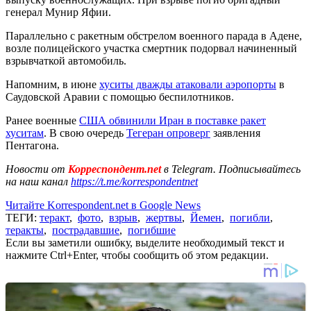
генерал Мунир Яфии.
Параллельно с ракетным обстрелом военного парада в Адене,
возле полицейского участка смертник подорвал начиненный
взрывчаткой автомобиль.
Напомним, в июне
хуситы дважды атаковали аэропорты
в
Саудовской Аравии с помощью беспилотников.
Ранее военные
США обвинили Иран в поставке ракет
хуситам
. В свою очередь
Тегеран опроверг
заявления
Пентагона.
Новости от
Корреспондент.net
в Telegram. Подписывайтесь
на наш канал
https://t.me/korrespondentnet
Читайте Korrespondent.net в Google News
ТЕГИ:
теракт
,
фото
,
взрыв
,
жертвы
,
Йемен
,
погибли
,
теракты
,
пострадавшие
,
погибшие
Если вы заметили ошибку, выделите необходимый текст и
нажмите Ctrl+Enter, чтобы сообщить об этом редакции.