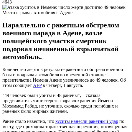
4643
Место взрыва автомобиля в Адене
Параллельно с ракетным обстрелом
военного парада в Адене, возле
полицейского участка смертник
подорвал начиненный взрывчаткой
автомобиль.
Количество жертв в результате ракетного обстрела военной
базы и подрыва автомобиля во временной столице
правительства Йемена Адене увеличилось до 49 человек. Об
этом сообщает
AFP
в четверг, 1 августа.
"49 человек были убиты и 48 ранены", – сказала
представитель министерства здравоохранения Йемена
Мохаммед Рабид, не уточнив, сколько среди погибших и
раненых было мирных жителей.
Ранее стало известно, что
хуситы нанесли ракетный удар
по
месту, где проходила торжественная церемония, посвященная
выпуску военнослужащих. При взрыве погиб бригадный