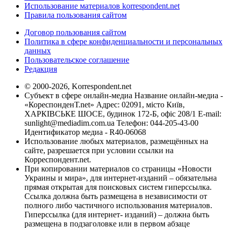
Использование материалов korrespondent.net
Правила пользования сайтом
Договор пользования сайтом
Политика в сфере конфиденциальности и персональных
данных
Пользовательское соглашение
Редакция
© 2000-2026, Korrespondent.net
Субъект в сфере онлайн-медиа Название онлайн-медиа -
«КореспонденТ.net» Адрес: 02091, місто Київ,
ХАРКІВСЬКЕ ШОСЕ, будинок 172-Б, офіс 208/1 E-mail:
sunlight@mediadim.com.ua
Телефон: 044-205-43-00
Идентификатор медиа - R40-06068
Использование любых материалов, размещённых на
сайте, разрешается при условии ссылки на
Корреспондент.net.
При копировании материалов со страницы «Новости
Украины и мира», для интернет-изданий – обязательна
прямая открытая для поисковых систем гиперссылка.
Ссылка должна быть размещена в независимости от
полного либо частичного использования материалов.
Гиперссылка (для интернет- изданий) – должна быть
размещена в подзаголовке или в первом абзаце