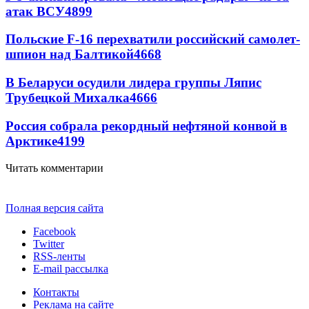
атак ВСУ
4899
Польские F-16 перехватили российский самолет-
шпион над Балтикой
4668
В Беларуси осудили лидера группы Ляпис
Трубецкой Михалка
4666
Россия собрала рекордный нефтяной конвой в
Арктике
4199
Читать комментарии
Полная версия сайта
Facebook
Twitter
RSS-ленты
E-mail рассылка
Контакты
Реклама на сайте