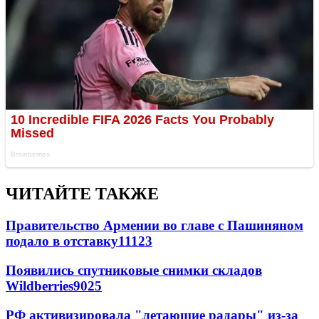
ЧИТАЙТЕ ТАКЖЕ
Правительство Армении во главе с Пашиняном
подало в отставку
11123
Появились спутниковые снимки складов
Wildberries
9025
РФ активизировала "летающие радары" из-за