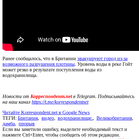
Ранее сообщалось, что в Британии
эвакуируют город из-за
возможного разрушения плотины
. Уровень воды в реке Гойт
может резко в результате поступления воды из
водохранилища.
Новости от
Корреспондент.net
в Telegram. Подписывайтесь
на наш канал
https://t.me/korrespondentnet
Читайте Korrespondent.net в Google News
ТЕГИ:
Британия
,
видео
,
водохранилище.
,
Великобритания
,
дамба
,
прорыв
Если вы заметили ошибку, выделите необходимый текст и
нажмите Ctrl+Enter, чтобы сообщить об этом редакции.