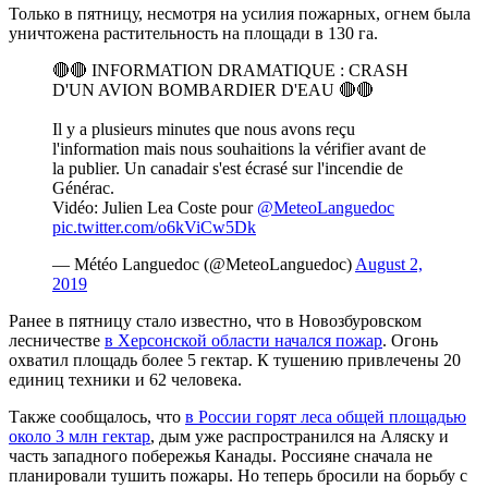
Только в пятницу, несмотря на усилия пожарных, огнем была
уничтожена растительность на площади в 130 га.
🔴🔴 INFORMATION DRAMATIQUE : CRASH
D'UN AVION BOMBARDIER D'EAU 🔴🔴
Il y a plusieurs minutes que nous avons reçu
l'information mais nous souhaitions la vérifier avant de
la publier. Un canadair s'est écrasé sur l'incendie de
Générac.
Vidéo: Julien Lea Coste pour
@MeteoLanguedoc
pic.twitter.com/o6kViCw5Dk
— Météo Languedoc (@MeteoLanguedoc)
August 2,
2019
Ранее в пятницу стало известно, что в Новозбуровском
лесничестве
в Херсонской области начался пожар
. Огонь
охватил площадь более 5 гектар. К тушению привлечены 20
единиц техники и 62 человека.
Также сообщалось, что
в России горят леса общей площадью
около 3 млн гектар
, дым уже распространился на Аляску и
часть западного побережья Канады. Россияне сначала не
планировали тушить пожары. Но теперь бросили на борьбу с