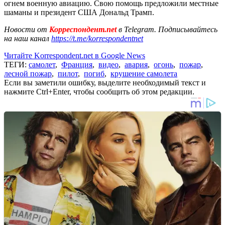
огнем военную авиацию. Свою помощь предложили местные
шаманы и президент США Дональд Трамп.
Новости от
Корреспондент.net
в Telegram. Подписывайтесь
на наш канал
https://t.me/korrespondentnet
Читайте Korrespondent.net в Google News
ТЕГИ:
самолет
,
Франция
,
видео
,
авария
,
огонь
,
пожар
,
лесной пожар
,
пилот
,
погиб
,
крушение самолета
Если вы заметили ошибку, выделите необходимый текст и
нажмите Ctrl+Enter, чтобы сообщить об этом редакции.