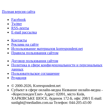
Полная версия сайта
Facebook
Twitter
RSS-ленты
E-mail рассылка
Контакты
Реклама на сайте
Использование материалов korrespondent.net
Правила пользования сайтом
Договор пользования сайтом
Политика в сфере конфиденциальности и персональных
данных
Пользовательское соглашение
Редакция
© 2000-2026, Korrespondent.net
Субъект в сфере онлайн-медиа Название онлайн-медиа -
«КореспонденТ.net» Адрес: 02091, місто Київ,
ХАРКІВСЬКЕ ШОСЕ, будинок 172-Б, офіс 208/1 E-mail:
sunlight@mediadim.com.ua
Телефон: 044-205-43-00