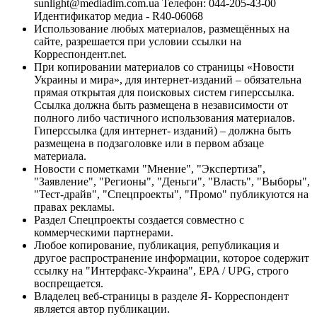
sunlight@mediadim.com.ua
Телефон: 044-205-43-00
Идентификатор медиа - R40-06068
Использование любых материалов, размещённых на
сайте, разрешается при условии ссылки на
Корреспондент.net.
При копировании материалов со страницы «Новости
Украины и мира», для интернет-изданий – обязательна
прямая открытая для поисковых систем гиперссылка.
Ссылка должна быть размещена в независимости от
полного либо частичного использования материалов.
Гиперссылка (для интернет- изданий) – должна быть
размещена в подзаголовке или в первом абзаце
материала.
Новости с пометками "Мнение", "Экспертиза",
"Заявление", "Регионы", "Деньги", "Власть", "Выборы",
"Тест-драйв", "Спецпроекты", "Промо" публикуются на
правах рекламы.
Раздел Спецпроекты создается совместно с
коммерческими партнерами.
Любое копирование, публикация, републикация и
другое распространение информации, которое содержит
ссылку на "Интерфакс-Украина", EPA / UPG, строго
воспрещается.
Владелец веб-страницы в разделе Я- Корреспондент
является автор публикации.