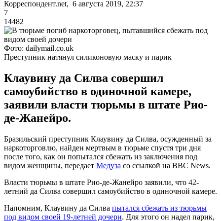
Корреспондент.net, 6 августа 2019, 22:37
7
14482
Фото: dailymail.co.uk
Преступник натянул силиконовую маску и парик
Клаувину да Силва совершил
самоубийство в одиночной камере,
заявили власти тюрьмы в штате Рио-
де-Жанейро.
Бразильский преступник Клаувину да Силва, осужденный за
наркоторговлю, найден мертвым в тюрьме спустя три дня
после того, как он попытался сбежать из заключения под
видом женщины, передает
Медуза
со ссылкой на BBC News.
Власти тюрьмы в штате Рио-де-Жанейро заявили, что 42-
летний да Силва совершил самоубийство в одиночной камере.
Напомним, Клаувину да Силва
пытался сбежать из тюрьмы
под видом своей 19-летней дочери
. Для этого он надел парик,