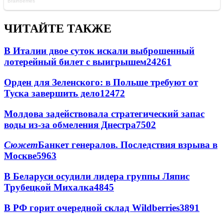
ЧИТАЙТЕ ТАКЖЕ
В Италии двое суток искали выброшенный
лотерейный билет с выигрышем
24261
Орден для Зеленского: в Польше требуют от
Туска завершить дело
12472
Молдова задействовала стратегический запас
воды из-за обмеления Днестра
7502
Сюжет
Банкет генералов. Последствия взрыва в
Москве
5963
В Беларуси осудили лидера группы Ляпис
Трубецкой Михалка
4845
В РФ горит очередной склад Wildberries
3891