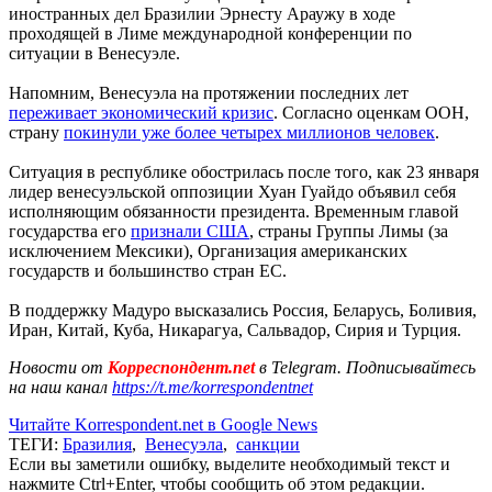
иностранных дел Бразилии Эрнесту Араужу в ходе
проходящей в Лиме международной конференции по
ситуации в Венесуэле.
Напомним, Венесуэла на протяжении последних лет
переживает экономический кризис
. Согласно оценкам ООН,
страну
покинули уже более четырех миллионов человек
.
Ситуация в республике обострилась после того, как 23 января
лидер венесуэльской оппозиции Хуан Гуайдо объявил себя
исполняющим обязанности президента. Временным главой
государства его
признали США
, страны Группы Лимы (за
исключением Мексики), Организация американских
государств и большинство стран ЕС.
В поддержку Мадуро высказались Россия, Беларусь, Боливия,
Иран, Китай, Куба, Никарагуа, Сальвадор, Сирия и Турция.
Новости от
Корреспондент.net
в Telegram. Подписывайтесь
на наш канал
https://t.me/korrespondentnet
Читайте Korrespondent.net в Google News
ТЕГИ:
Бразилия
,
Венесуэла
,
санкции
Если вы заметили ошибку, выделите необходимый текст и
нажмите Ctrl+Enter, чтобы сообщить об этом редакции.