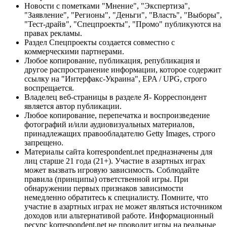
Новости с пометками "Мнение", "Экспертиза",
"Заявление", "Регионы", "Деньги", "Власть", "Выборы",
"Тест-драйв", "Спецпроекты", "Промо" публикуются на
правах рекламы.
Раздел Спецпроекты создается совместно с
коммерческими партнерами.
Любое копирование, публикация, републикация и
другое распространение информации, которое содержит
ссылку на "Интерфакс-Украина", EPA / UPG, строго
воспрещается.
Владелец веб-страницы в разделе Я- Корреспондент
является автор публикации.
Любое копирование, перепечатка и воспроизведение
фотографий и/или аудиовизуальных материалов,
принадлежащих правообладателю Getty Images, строго
запрещено.
Материалы сайта korrespondent.net предназначены для
лиц старше 21 года (21+). Участие в азартных играх
может вызвать игровую зависимость. Соблюдайте
правила (принципы) ответственной игры. При
обнаружении первых признаков зависимости
немедленно обратитесь к специалисту. Помните, что
участие в азартных играх не может являться источником
доходов или альтернативой работе. Информационный
ресурс korrespondent.net не проводит игры на реальные