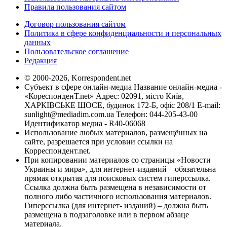
Правила пользования сайтом
Договор пользования сайтом
Политика в сфере конфиденциальности и персональных
данных
Пользовательское соглашение
Редакция
© 2000-2026, Korrespondent.net
Субъект в сфере онлайн-медиа Название онлайн-медиа -
«КореспонденТ.net» Адрес: 02091, місто Київ,
ХАРКІВСЬКЕ ШОСЕ, будинок 172-Б, офіс 208/1 E-mail:
sunlight@mediadim.com.ua
Телефон: 044-205-43-00
Идентификатор медиа - R40-06068
Использование любых материалов, размещённых на
сайте, разрешается при условии ссылки на
Корреспондент.net.
При копировании материалов со страницы «Новости
Украины и мира», для интернет-изданий – обязательна
прямая открытая для поисковых систем гиперссылка.
Ссылка должна быть размещена в независимости от
полного либо частичного использования материалов.
Гиперссылка (для интернет- изданий) – должна быть
размещена в подзаголовке или в первом абзаце
материала.