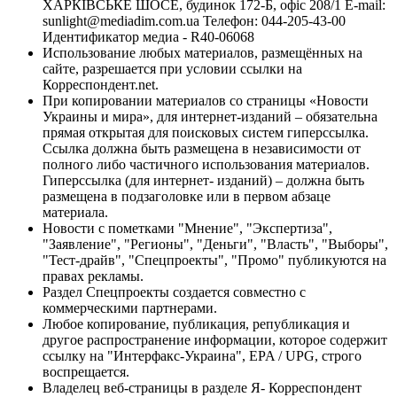
ХАРКІВСЬКЕ ШОСЕ, будинок 172-Б, офіс 208/1 E-mail:
sunlight@mediadim.com.ua
Телефон: 044-205-43-00
Идентификатор медиа - R40-06068
Использование любых материалов, размещённых на
сайте, разрешается при условии ссылки на
Корреспондент.net.
При копировании материалов со страницы «Новости
Украины и мира», для интернет-изданий – обязательна
прямая открытая для поисковых систем гиперссылка.
Ссылка должна быть размещена в независимости от
полного либо частичного использования материалов.
Гиперссылка (для интернет- изданий) – должна быть
размещена в подзаголовке или в первом абзаце
материала.
Новости с пометками "Мнение", "Экспертиза",
"Заявление", "Регионы", "Деньги", "Власть", "Выборы",
"Тест-драйв", "Спецпроекты", "Промо" публикуются на
правах рекламы.
Раздел Спецпроекты создается совместно с
коммерческими партнерами.
Любое копирование, публикация, републикация и
другое распространение информации, которое содержит
ссылку на "Интерфакс-Украина", EPA / UPG, строго
воспрещается.
Владелец веб-страницы в разделе Я- Корреспондент