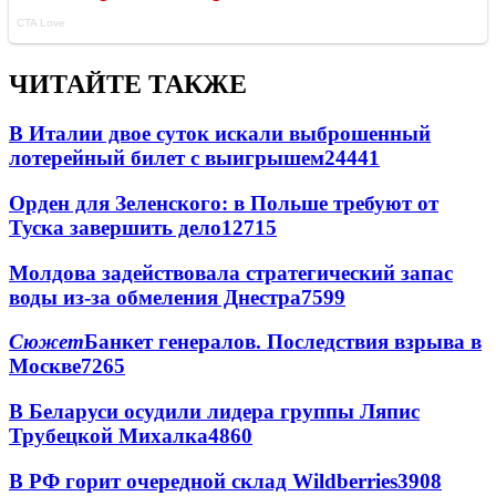
ЧИТАЙТЕ ТАКЖЕ
В Италии двое суток искали выброшенный
лотерейный билет с выигрышем
24441
Орден для Зеленского: в Польше требуют от
Туска завершить дело
12715
Молдова задействовала стратегический запас
воды из-за обмеления Днестра
7599
Сюжет
Банкет генералов. Последствия взрыва в
Москве
7265
В Беларуси осудили лидера группы Ляпис
Трубецкой Михалка
4860
В РФ горит очередной склад Wildberries
3908