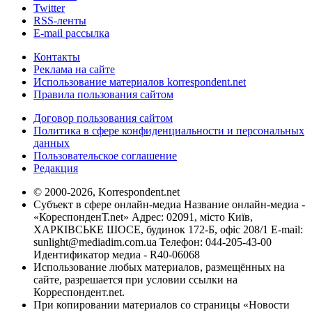
Twitter
RSS-ленты
E-mail рассылка
Контакты
Реклама на сайте
Использование материалов korrespondent.net
Правила пользования сайтом
Договор пользования сайтом
Политика в сфере конфиденциальности и персональных
данных
Пользовательское соглашение
Редакция
© 2000-2026, Korrespondent.net
Субъект в сфере онлайн-медиа Название онлайн-медиа -
«КореспонденТ.net» Адрес: 02091, місто Київ,
ХАРКІВСЬКЕ ШОСЕ, будинок 172-Б, офіс 208/1 E-mail:
sunlight@mediadim.com.ua
Телефон: 044-205-43-00
Идентификатор медиа - R40-06068
Использование любых материалов, размещённых на
сайте, разрешается при условии ссылки на
Корреспондент.net.
При копировании материалов со страницы «Новости