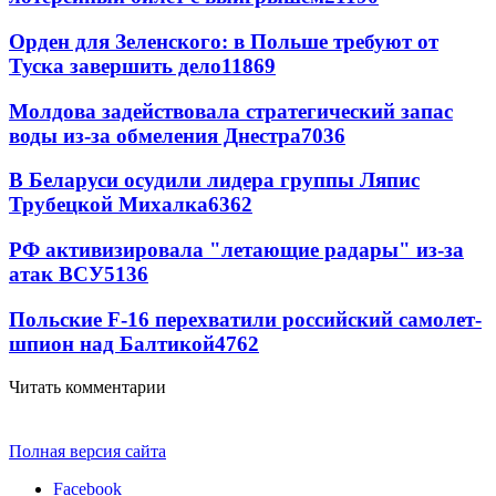
Орден для Зеленского: в Польше требуют от
Туска завершить дело
11869
Молдова задействовала стратегический запас
воды из-за обмеления Днестра
7036
В Беларуси осудили лидера группы Ляпис
Трубецкой Михалка
6362
РФ активизировала "летающие радары" из-за
атак ВСУ
5136
Польские F-16 перехватили российский самолет-
шпион над Балтикой
4762
Читать комментарии
Полная версия сайта
Facebook