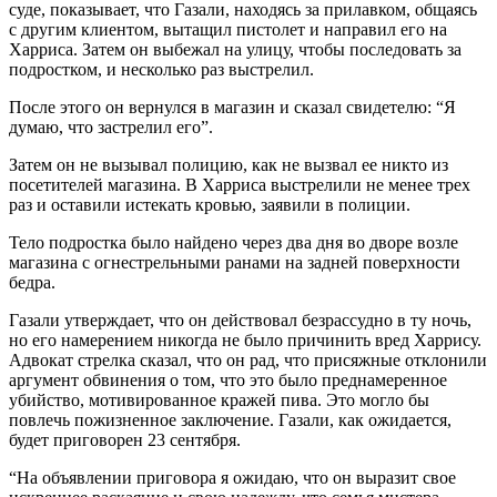
суде, показывает, что Газали, находясь за прилавком, общаясь
с другим клиентом, вытащил пистолет и направил его на
Харриса. Затем он выбежал на улицу, чтобы последовать за
подростком, и несколько раз выстрелил.
После этого он вернулся в магазин и сказал свидетелю: “Я
думаю, что застрелил его”.
Затем он не вызывал полицию, как не вызвал ее никто из
посетителей магазина. В Харриса выстрелили не менее трех
раз и оставили истекать кровью, заявили в полиции.
Тело подростка было найдено через два дня во дворе возле
магазина с огнестрельными ранами на задней поверхности
бедра.
Газали утверждает, что он действовал безрассудно в ту ночь,
но его намерением никогда не было причинить вред Харрису.
Адвокат стрелка сказал, что он рад, что присяжные отклонили
аргумент обвинения о том, что это было преднамеренное
убийство, мотивированное кражей пива. Это могло бы
повлечь пожизненное заключение. Газали, как ожидается,
будет приговорен 23 сентября.
“На объявлении приговора я ожидаю, что он выразит свое