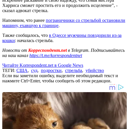
искреннее раскаяние и свою надежду, что семья мистера
Харриса сможет простить его и продолжить исцеление”, -
сказал адвокат стрелка.
Напомним, что ранее
пограничники со стрельбой остановили
машину, ехавшую к границе
.
Также сообщалось, что
в Одессе мужчины повздорили из-за
кошки
: началась стрельба.
Новости от
Корреспондент.net
в Telegram. Подписывайтесь
на наш канал
https://t.me/korrespondentnet
Читайте Korrespondent.net в Google News
ТЕГИ:
США
,
суд
,
подростки
,
стрельба
,
убийство
Если вы заметили ошибку, выделите необходимый текст и
нажмите Ctrl+Enter, чтобы сообщить об этом редакции.