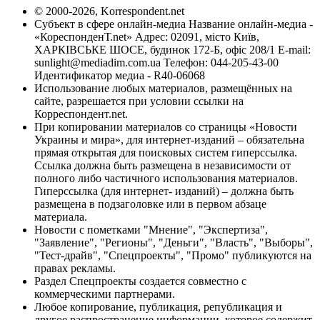
© 2000-2026, Korrespondent.net
Субъект в сфере онлайн-медиа Название онлайн-медиа -
«КореспонденТ.net» Адрес: 02091, місто Київ,
ХАРКІВСЬКЕ ШОСЕ, будинок 172-Б, офіс 208/1 E-mail:
sunlight@mediadim.com.ua
Телефон: 044-205-43-00
Идентификатор медиа - R40-06068
Использование любых материалов, размещённых на
сайте, разрешается при условии ссылки на
Корреспондент.net.
При копировании материалов со страницы «Новости
Украины и мира», для интернет-изданий – обязательна
прямая открытая для поисковых систем гиперссылка.
Ссылка должна быть размещена в независимости от
полного либо частичного использования материалов.
Гиперссылка (для интернет- изданий) – должна быть
размещена в подзаголовке или в первом абзаце
материала.
Новости с пометками "Мнение", "Экспертиза",
"Заявление", "Регионы", "Деньги", "Власть", "Выборы",
"Тест-драйв", "Спецпроекты", "Промо" публикуются на
правах рекламы.
Раздел Спецпроекты создается совместно с
коммерческими партнерами.
Любое копирование, публикация, републикация и
другое распространение информации, которое содержит