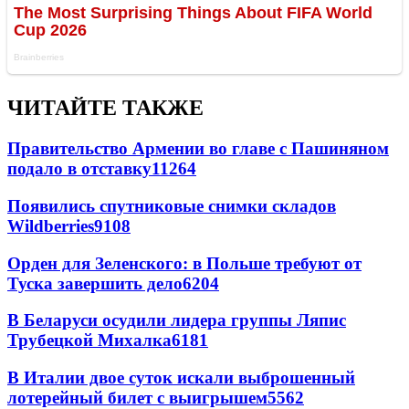
ЧИТАЙТЕ ТАКЖЕ
Правительство Армении во главе с Пашиняном
подало в отставку
11264
Появились спутниковые снимки складов
Wildberries
9108
Орден для Зеленского: в Польше требуют от
Туска завершить дело
6204
В Беларуси осудили лидера группы Ляпис
Трубецкой Михалка
6181
В Италии двое суток искали выброшенный
лотерейный билет с выигрышем
5562