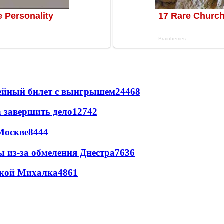
рейный билет с выигрышем
24468
а завершить дело
12742
Москве
8444
ы из-за обмеления Днестра
7636
цкой Михалка
4861