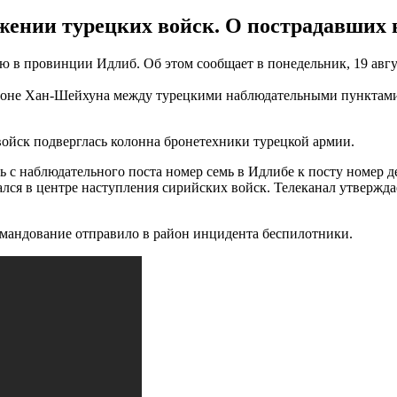
жении турецких войск. О пострадавших в
ю в провинции Идлиб. Об этом сообщает в понедельник, 19 авгу
йоне Хан-Шейхуна между турецкими наблюдательными пунктами 
войск подверглась колонна бронетехники турецкой армии.
с наблюдательного поста номер семь в Идлибе к посту номер дев
зался в центре наступления сирийских войск. Телеканал утвержд
Командование отправило в район инцидента беспилотники.