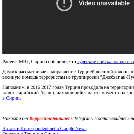
Ранее в МИД Сирии сообщили, что
турецкие войска вошли в 
Дамаск рассматривает направление Турцией военной колоны в 
военную помощь террористам из группировки "Джебхат ан-Нус
Напомним, в 2016-2017 годах Турция проводила на территор
занять сирийский Африн, находившийся на тот момент под ко
в Сирии
.
Новости от
Корреспондент.net
в Telegram. Подписывайтесь н
Читайте Korrespondent.net в Google News
Операция Турции в Сирии