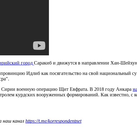
сирийский город
Саракиб и движутся в направлении Хан-Шейхун
провинцию Идлиб как посягательство на свой национальный суве
ра".
ии Сирии военную операцию Щит Евфрата. В 2018 году Анкара
н
нтролем курдских вооруженных формирований. Как известно, с 
а наш канал
https://t.me/korrespondentnet