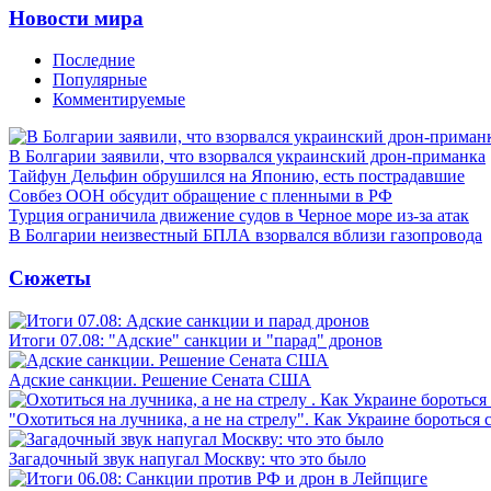
Новости мира
Последние
Популярные
Комментируемые
В Болгарии заявили, что взорвался украинский дрон-приманка
Тайфун Дельфин обрушился на Японию, есть пострадавшие
Совбез ООН обсудит обращение с пленными в РФ
Турция ограничила движение судов в Черное море из-за атак
В Болгарии неизвестный БПЛА взорвался вблизи газопровода
Сюжеты
Итоги 07.08: "Адские" санкции и "парад" дронов
Адские санкции. Решение Сената США
"Охотиться на лучника, а не на стрелу". Как Украине бороться 
Загадочный звук напугал Москву: что это было