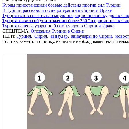
Курды приостановили боевые действия против сил Турции
В Турции рассказали о спецоперации в Сирии и Ираке
Турция готова начать наземную операцию против курдов в Си
Турция заявила об уничтожении более 250 "террористов" в Си
Турция нанесла удары по базам курдов в Сирии и Ираке
СПЕЦТЕМА:
Операция Турции в Сирии
ТЕГИ:
Турция
,
Сирия
,
авиаудар
,
авиаудары по Сирии
,
новос
Если вы заметили ошибку, выделите необходимый текст и нажми