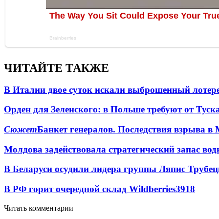
ЧИТАЙТЕ ТАКЖЕ
В Италии двое суток искали выброшенный лоте
Орден для Зеленского: в Польше требуют от Туск
Сюжет
Банкет генералов. Последствия взрыва в 
Молдова задействовала стратегический запас вод
В Беларуси осудили лидера группы Ляпис Трубе
В РФ горит очередной склад Wildberries
3918
Читать комментарии