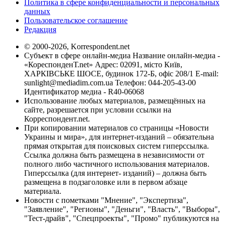
Политика в сфере конфиденциальности и персональных
данных
Пользовательское соглашение
Редакция
© 2000-2026, Korrespondent.net
Субъект в сфере онлайн-медиа Название онлайн-медиа -
«КореспонденТ.net» Адрес: 02091, місто Київ,
ХАРКІВСЬКЕ ШОСЕ, будинок 172-Б, офіс 208/1 E-mail:
sunlight@mediadim.com.ua
Телефон: 044-205-43-00
Идентификатор медиа - R40-06068
Использование любых материалов, размещённых на
сайте, разрешается при условии ссылки на
Корреспондент.net.
При копировании материалов со страницы «Новости
Украины и мира», для интернет-изданий – обязательна
прямая открытая для поисковых систем гиперссылка.
Ссылка должна быть размещена в независимости от
полного либо частичного использования материалов.
Гиперссылка (для интернет- изданий) – должна быть
размещена в подзаголовке или в первом абзаце
материала.
Новости с пометками "Мнение", "Экспертиза",
"Заявление", "Регионы", "Деньги", "Власть", "Выборы",
"Тест-драйв", "Спецпроекты", "Промо" публикуются на