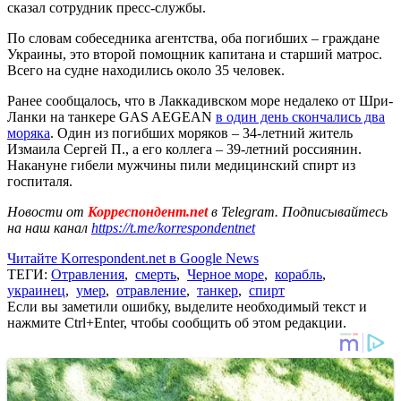
сказал сотрудник пресс-службы.
По словам собеседника агентства, оба погибших – граждане
Украины, это второй помощник капитана и старший матрос.
Всего на судне находились около 35 человек.
Ранее сообщалось, что в Лаккадивском море недалеко от Шри-
Ланки на танкере GAS AEGEAN
в один день скончались два
моряка
. Один из погибших моряков – 34-летний житель
Измаила Сергей П., а его коллега – 39-летний россиянин.
Накануне гибели мужчины пили медицинский спирт из
госпиталя.
Новости от
Корреспондент.net
в Telegram. Подписывайтесь
на наш канал
https://t.me/korrespondentnet
Читайте Korrespondent.net в Google News
ТЕГИ:
Отравления
,
смерть
,
Черное море
,
корабль
,
украинец
,
умер
,
отравление
,
танкер
,
спирт
Если вы заметили ошибку, выделите необходимый текст и
нажмите Ctrl+Enter, чтобы сообщить об этом редакции.