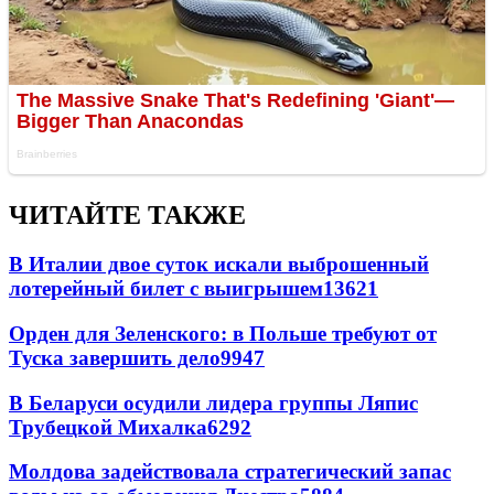
ЧИТАЙТЕ ТАКЖЕ
В Италии двое суток искали выброшенный
лотерейный билет с выигрышем
13621
Орден для Зеленского: в Польше требуют от
Туска завершить дело
9947
В Беларуси осудили лидера группы Ляпис
Трубецкой Михалка
6292
Молдова задействовала стратегический запас