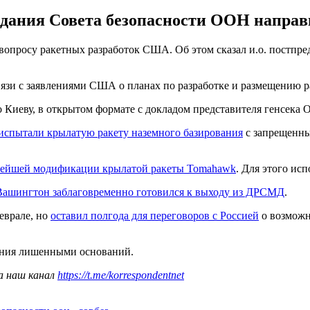
седания Совета безопасности ООН направ
 вопросу ракетных разработок США. Об этом сказал и.о. постп
вязи с заявлениями США о планах по разработке и размещению ра
 по Киеву, в открытом формате с докладом представителя генсека
испытали крылатую ракету наземного базирования
с запрещенны
ейшей модификации крылатой ракеты Tomahawk
. Для этого ис
Вашингтон заблаговременно готовился к выходу из ДРСМД
.
еврале, но
оставил полгода для переговоров с Россией
о возможн
ения лишенными оснований.
а наш канал
https://t.me/korrespondentnet