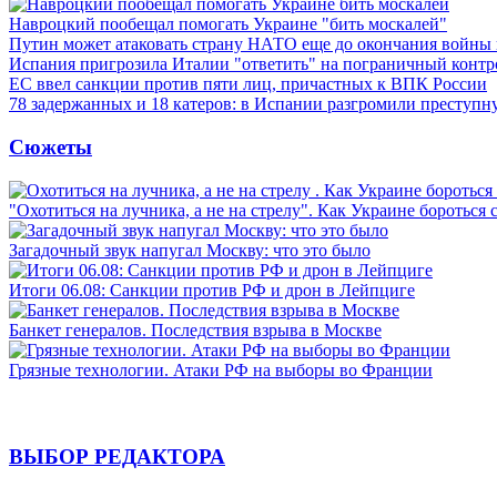
Навроцкий пообещал помогать Украине "бить москалей"
Путин может атаковать страну НАТО еще до окончания войны
Испания пригрозила Италии "ответить" на пограничный контр
ЕС ввел санкции против пяти лиц, причастных к ВПК России
78 задержанных и 18 катеров: в Испании разгромили преступн
Сюжеты
"Охотиться на лучника, а не на стрелу". Как Украине бороться 
Загадочный звук напугал Москву: что это было
Итоги 06.08: Санкции против РФ и дрон в Лейпциге
Банкет генералов. Последствия взрыва в Москве
Грязные технологии. Атаки РФ на выборы во Франции
ВЫБОР РЕДАКТОРА