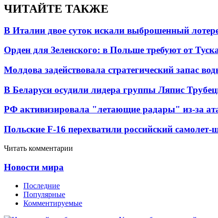
ЧИТАЙТЕ ТАКЖЕ
В Италии двое суток искали выброшенный лоте
Орден для Зеленского: в Польше требуют от Туск
Молдова задействовала стратегический запас вод
В Беларуси осудили лидера группы Ляпис Трубе
РФ активизировала "летающие радары" из-за а
Польские F-16 перехватили российский самолет-
Читать комментарии
Новости мира
Последние
Популярные
Комментируемые