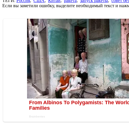
ТЕГИ:
Россия
,
США
,
Китай
,
ракета
,
запуск ракеты
,
совет бе
Если вы заметили ошибку, выделите необходимый текст и нажми