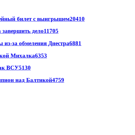
рейный билет с выигрышем
20410
а завершить дело
11705
ы из-за обмеления Днестра
6881
цкой Михалка
6353
так ВСУ
5130
шпион над Балтикой
4759