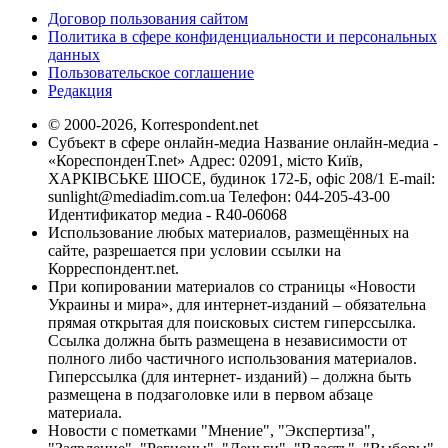
Договор пользования сайтом
Политика в сфере конфиденциальности и персональных
данных
Пользовательское соглашение
Редакция
© 2000-2026, Korrespondent.net
Субъект в сфере онлайн-медиа Название онлайн-медиа -
«КореспонденТ.net» Адрес: 02091, місто Київ,
ХАРКІВСЬКЕ ШОСЕ, будинок 172-Б, офіс 208/1 E-mail:
sunlight@mediadim.com.ua
Телефон: 044-205-43-00
Идентификатор медиа - R40-06068
Использование любых материалов, размещённых на
сайте, разрешается при условии ссылки на
Корреспондент.net.
При копировании материалов со страницы «Новости
Украины и мира», для интернет-изданий – обязательна
прямая открытая для поисковых систем гиперссылка.
Ссылка должна быть размещена в независимости от
полного либо частичного использования материалов.
Гиперссылка (для интернет- изданий) – должна быть
размещена в подзаголовке или в первом абзаце
материала.
Новости с пометками "Мнение", "Экспертиза",