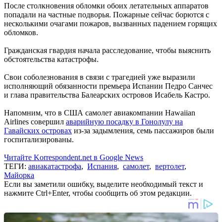
После столкновения обломки обоих летательных аппаратов
попадали на частные подворья. Пожарные сейчас борются с
несколькими очагами пожаров, вызванных падением горящих
обломков.
Гражданская гвардия начала расследование, чтобы выяснить
обстоятельства катастрофы.
Свои соболезнования в связи с трагедией уже выразили
исполняющий обязанности премьера Испании Педро Санчес
и глава правительства Балеарских островов Исабель Кастро.
Напомним, что в США самолет авиакомпании Hawaiian
Airlines совершил
аварийную посадку в Гонолулу на
Гавайских островах
из-за задымления, семь пассажиров были
госпитализированы.
Читайте Korrespondent.net в Google News
ТЕГИ:
авиакатастрофа
,
Испания
,
самолет
,
вертолет
,
Майорка
Если вы заметили ошибку, выделите необходимый текст и
нажмите Ctrl+Enter, чтобы сообщить об этом редакции.