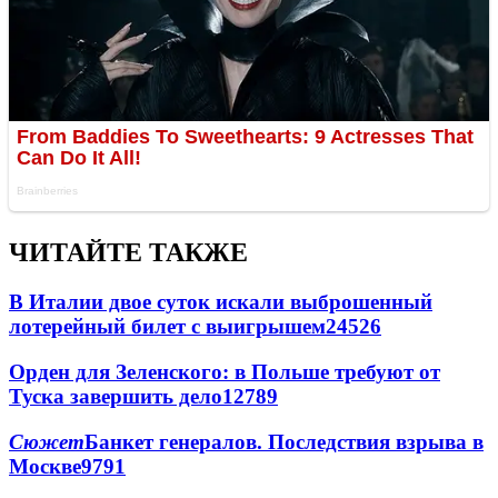
ЧИТАЙТЕ ТАКЖЕ
В Италии двое суток искали выброшенный
лотерейный билет с выигрышем
24526
Орден для Зеленского: в Польше требуют от
Туска завершить дело
12789
Сюжет
Банкет генералов. Последствия взрыва в
Москве
9791