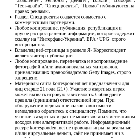
"Заявление", "Регионы", "Деньги", "Власть", "Выборы",
"Тест-драйв", "Спецпроекты", "Промо" публикуются на
правах рекламы.
Раздел Спецпроекты создается совместно с
коммерческими партнерами.
Любое копирование, публикация, републикация и
другое распространение информации, которое содержит
ссылку на "Интерфакс-Украина", EPA / UPG, строго
воспрещается.
Владелец веб-страницы в разделе Я- Корреспондент
является автор публикации.
Любое копирование, перепечатка и воспроизведение
фотографий и/или аудиовизуальных материалов,
принадлежащих правообладателю Getty Images, строго
запрещено.
Материалы сайта korrespondent.net предназначены для
лиц старше 21 года (21+). Участие в азартных играх
может вызвать игровую зависимость. Соблюдайте
правила (принципы) ответственной игры. При
обнаружении первых признаков зависимости
немедленно обратитесь к специалисту. Помните, что
участие в азартных играх не может являться источником
доходов или альтернативой работе. Информационный
ресурс korrespondent.net не проводит игры на реальные
и/или виртуальные деньги, сайт не принимает ни в