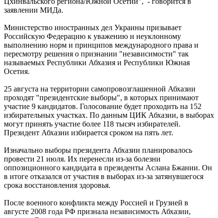
Цхинвальского региона/Южной Осетии", - говорится в
заявлении МИДа.
Министерство иностранных дел Украины призывает
Российскую Федерацию к уважению и неуклонному
выполнению норм и принципов международного права и
пересмотру решения о признании "независимости" так
называемых Республики Абхазия и Республики Южная
Осетия.
25 августа на территории самопровозглашенной Абхазии
проходят "президентские выборы", в которых принимают
участие 9 кандидатов. Голосование будет проходить на 152
избирательных участках. По данным ЦИК Абхазии, в выборах
могут принять участие более 118 тысяч избирателей.
Президент Абхазии избирается сроком на пять лет.
Изначально выборы президента Абхазии планировалось
провести 21 июля. Их перенесли из-за болезни
оппозиционного кандидата в президенты Аслана Бжании. Он
в итоге отказался от участия в выборах из-за затянувшегося
срока восстановления здоровья.
После военного конфликта между Россией и Грузией в
августе 2008 года РФ признала независимость Абхазии,