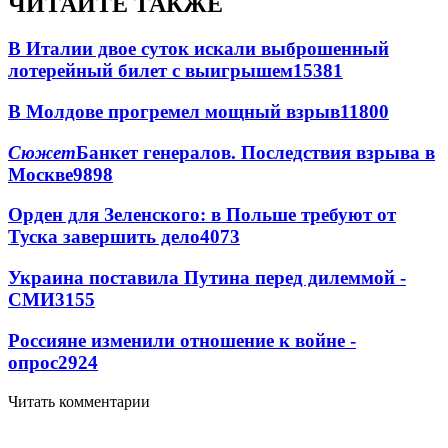
ЧИТАЙТЕ ТАКЖЕ
В Италии двое суток искали выброшенный
лотерейный билет с выигрышем
15381
В Молдове прогремел мощный взрыв
11800
Сюжет
Банкет генералов. Последствия взрыва в
Москве
9898
Орден для Зеленского: в Польше требуют от
Туска завершить дело
4073
Украина поставила Путина перед дилеммой -
СМИ
3155
Россияне изменили отношение к войне -
опрос
2924
Читать комментарии