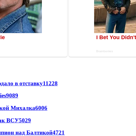
дало в отставку
11228
ies
9089
цкой Михалка
6006
так ВСУ
5029
шпион над Балтикой
4721