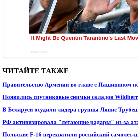
ЧИТАЙТЕ ТАКЖЕ
Правительство Армении во главе с Пашиняном по
Появились спутниковые снимки складов Wildberr
В Беларуси осудили лидера группы Ляпис Трубе
РФ активизировала "летающие радары" из-за а
Польские F-16 перехватили российский самолет-