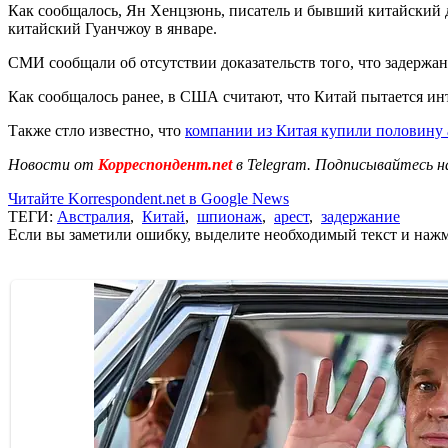
Как сообщалось, Ян Хенцзюнь, писатель и бывший китайский д
китайский Гуанчжоу в январе.
СМИ сообщали об отсутствии доказательств того, что задержани
Как сообщалось ранее, в США считают, что Китай пытается ин
Также стло известно, что
компании из Китая купили половину
Новости от
Корреспондент.net
в Telegram. Подписывайтесь н
Читайте Korrespondent.net в Google News
ТЕГИ:
Австралия
,
Китай
,
шпионаж
,
арест
,
задержание
Если вы заметили ошибку, выделите необходимый текст и нажми