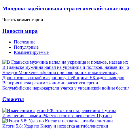
Молдова задействовала стратегический запас вод
Читать комментарии
Новости мира
Последние
Популярные
Комментируемые
В Гданьске мужчина напал на украинца и поляков, назвав их 
Наезд в Мюнхене: афганца приговорили к пожизненному
Дрон с взрывчаткой в аэропорту Лейпцига: ЕК ждет выводов
Венгрия ввела режим экономии электроэнергии
Колумбийские наркокартели учатся у украинской войны бесп
Сюжеты
Изменения в армии РФ: что стоит за решением Путина
Итоги 5.8: Удар по Киеву и нехватка антибаллистики