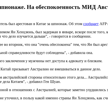
шпионаже. На обеспокоенность МИД Авст
атель был арестован в Китае за шпионаж. Об этом
сообщает
AFP в
мом Ян Хенцзюнь, был задержан в январе, вскоре после того, к
что дело изучается дальше", - говорится в сообщении.
 во вторник, что она "очень обеспокоена" тем, что Ян был аре
ной справедливости будут соблюдены", - добавила она.
го заключения у мужчины нет доступа к адвокату и близким.
Китай призывает Австралию не вмешиваться в данное дело.
м австралийской стороны относительно этого дела... Австралий
 дела Китаем", - добавил Ген Шуан.
зоной в отношениях с Австралией, которые заметно ухудшились 
 уточнил, в пользу какой именно страны Ян Хенцзюнь, как счи