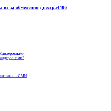
ы из-за обмеления Днестра
4406
"бандеровцами"
илотников - СМИ