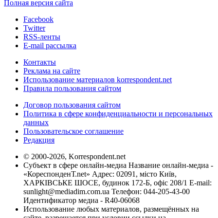
Полная версия сайта
Facebook
Twitter
RSS-ленты
E-mail рассылка
Контакты
Реклама на сайте
Использование материалов korrespondent.net
Правила пользования сайтом
Договор пользования сайтом
Политика в сфере конфиденциальности и персональных
данных
Пользовательское соглашение
Редакция
© 2000-2026, Korrespondent.net
Субъект в сфере онлайн-медиа Название онлайн-медиа -
«КореспонденТ.net» Адрес: 02091, місто Київ,
ХАРКІВСЬКЕ ШОСЕ, будинок 172-Б, офіс 208/1 E-mail:
sunlight@mediadim.com.ua
Телефон: 044-205-43-00
Идентификатор медиа - R40-06068
Использование любых материалов, размещённых на
сайте, разрешается при условии ссылки на