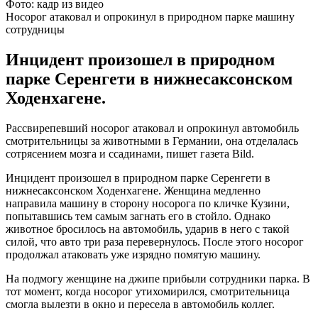
Фото: кадр из видео
Носорог атаковал и опрокинул в природном парке машину
сотрудницы
Инцидент произошел в природном
парке Серенгети в нижнесаксонском
Ходенхагене.
Рассвирепевший носорог атаковал и опрокинул автомобиль
смотрительницы за животными в Германии, она отделалась
сотрясением мозга и ссадинами, пишет газета Bild.
Инцидент произошел в природном парке Серенгети в
нижнесаксонском Ходенхагене. Женщина медленно
направила машину в сторону носорога по кличке Кузини,
попытавшись тем самым загнать его в стойло. Однако
животное бросилось на автомобиль, ударив в него с такой
силой, что авто три раза перевернулось. После этого носорог
продолжал атаковать уже изрядно помятую машину.
На подмогу женщине на джипе прибыли сотрудники парка. В
тот момент, когда носорог утихомирился, смотрительница
смогла вылезти в окно и пересела в автомобиль коллег.