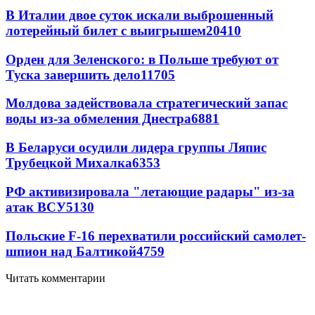
В Италии двое суток искали выброшенный
лотерейный билет с выигрышем
20410
Орден для Зеленского: в Польше требуют от
Туска завершить дело
11705
Молдова задействовала стратегический запас
воды из-за обмеления Днестра
6881
В Беларуси осудили лидера группы Ляпис
Трубецкой Михалка
6353
РФ активизировала "летающие радары" из-за
атак ВСУ
5130
Польские F-16 перехватили российский самолет-
шпион над Балтикой
4759
Читать комментарии