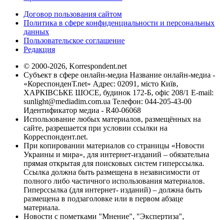
Договор пользования сайтом
Политика в сфере конфиденциальности и персональных
данных
Пользовательское соглашение
Редакция
© 2000-2026, Korrespondent.net
Субъект в сфере онлайн-медиа Название онлайн-медиа -
«КореспонденТ.net» Адрес: 02091, місто Київ,
ХАРКІВСЬКЕ ШОСЕ, будинок 172-Б, офіс 208/1 E-mail:
sunlight@mediadim.com.ua
Телефон: 044-205-43-00
Идентификатор медиа - R40-06068
Использование любых материалов, размещённых на
сайте, разрешается при условии ссылки на
Корреспондент.net.
При копировании материалов со страницы «Новости
Украины и мира», для интернет-изданий – обязательна
прямая открытая для поисковых систем гиперссылка.
Ссылка должна быть размещена в независимости от
полного либо частичного использования материалов.
Гиперссылка (для интернет- изданий) – должна быть
размещена в подзаголовке или в первом абзаце
материала.
Новости с пометками "Мнение", "Экспертиза",