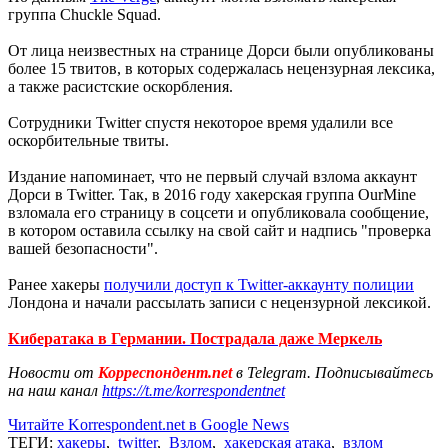
группа Chuckle Squad.
От лица неизвестных на странице Дорси были опубликованы
более 15 твитов, в которых содержалась нецензурная лексика,
а также расистские оскорбления.
Сотрудники Twitter спустя некоторое время удалили все
оскорбительные твиты.
Издание напоминает, что не первый случай взлома аккаунт
Дорси в Twitter. Так, в 2016 году хакерская группа OurMine
взломала его страницу в соцсети и опубликовала сообщение,
в котором оставила ссылку на свой сайт и надпись "проверка
вашей безопасности".
Ранее хакеры
получили доступ к Twitter-аккаунту полиции
Лондона и начали рассылать записи с нецензурной лексикой.
Кибератака в Германии. Пострадала даже Меркель
Новости от
Корреспондент.net
в Telegram. Подписывайтесь
на наш канал
https://t.me/korrespondentnet
Читайте Korrespondent.net в Google News
ТЕГИ:
хакеры
,
twitter
,
Взлом
,
хакерская атака
,
взлом