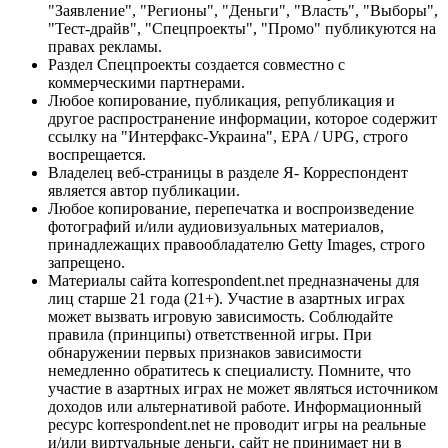
"Заявление", "Регионы", "Деньги", "Власть", "Выборы",
"Тест-драйв", "Спецпроекты", "Промо" публикуются на
правах рекламы.
Раздел Спецпроекты создается совместно с
коммерческими партнерами.
Любое копирование, публикация, републикация и
другое распространение информации, которое содержит
ссылку на "Интерфакс-Украина", EPA / UPG, строго
воспрещается.
Владелец веб-страницы в разделе Я- Корреспондент
является автор публикации.
Любое копирование, перепечатка и воспроизведение
фотографий и/или аудиовизуальных материалов,
принадлежащих правообладателю Getty Images, строго
запрещено.
Материалы сайта korrespondent.net предназначены для
лиц старше 21 года (21+). Участие в азартных играх
может вызвать игровую зависимость. Соблюдайте
правила (принципы) ответственной игры. При
обнаружении первых признаков зависимости
немедленно обратитесь к специалисту. Помните, что
участие в азартных играх не может являться источником
доходов или альтернативой работе. Информационный
ресурс korrespondent.net не проводит игры на реальные
и/или виртуальные деньги, сайт не принимает ни в