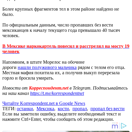
Более крупных фрагментов тел в этом районе найдено не
было.
По официальным данным, число пропавших без вести
мексиканцев к началу текущего года превышало 40 тысяч
человек.
В Мексике наркокартель повесил и расстрелял на мосту 19
человек
Напомним, в штате Морелос на обочине
дороги
нашли полуживого мальчика
рядом с телом его отца.
Местная мафия похитила их, а получив выкуп перерезала
горло и бросила умирать.
Новости от
Корреспондент.net
в Telegram. Подписывайтесь
на наш канал
https://t.me/korrespondentnet
Читайте Korrespondent.net в Google News
ТЕГИ:
останки
,
Мексика
,
кости
,
пропал
,
пропал без вести
Если вы заметили ошибку, выделите необходимый текст и
нажмите Ctrl+Enter, чтобы сообщить об этом редакции.