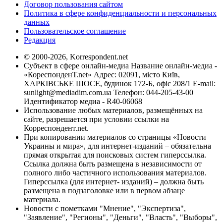
Договор пользования сайтом
Политика в сфере конфиденциальности и персональных
данных
Пользовательское соглашение
Редакция
© 2000-2026, Korrespondent.net
Субъект в сфере онлайн-медиа Название онлайн-медиа -
«КореспонденТ.net» Адрес: 02091, місто Київ,
ХАРКІВСЬКЕ ШОСЕ, будинок 172-Б, офіс 208/1 E-mail:
sunlight@mediadim.com.ua
Телефон: 044-205-43-00
Идентификатор медиа - R40-06068
Использование любых материалов, размещённых на
сайте, разрешается при условии ссылки на
Корреспондент.net.
При копировании материалов со страницы «Новости
Украины и мира», для интернет-изданий – обязательна
прямая открытая для поисковых систем гиперссылка.
Ссылка должна быть размещена в независимости от
полного либо частичного использования материалов.
Гиперссылка (для интернет- изданий) – должна быть
размещена в подзаголовке или в первом абзаце
материала.
Новости с пометками "Мнение", "Экспертиза",
"Заявление", "Регионы", "Деньги", "Власть", "Выборы",