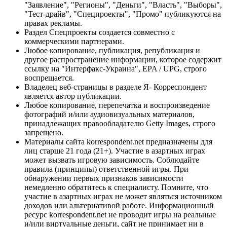
"Заявление", "Регионы", "Деньги", "Власть", "Выборы",
"Тест-драйв", "Спецпроекты", "Промо" публикуются на
правах рекламы.
Раздел Спецпроекты создается совместно с
коммерческими партнерами.
Любое копирование, публикация, републикация и
другое распространение информации, которое содержит
ссылку на "Интерфакс-Украина", EPA / UPG, строго
воспрещается.
Владелец веб-страницы в разделе Я- Корреспондент
является автор публикации.
Любое копирование, перепечатка и воспроизведение
фотографий и/или аудиовизуальных материалов,
принадлежащих правообладателю Getty Images, строго
запрещено.
Материалы сайта korrespondent.net предназначены для
лиц старше 21 года (21+). Участие в азартных играх
может вызвать игровую зависимость. Соблюдайте
правила (принципы) ответственной игры. При
обнаружении первых признаков зависимости
немедленно обратитесь к специалисту. Помните, что
участие в азартных играх не может являться источником
доходов или альтернативой работе. Информационный
ресурс korrespondent.net не проводит игры на реальные
и/или виртуальные деньги, сайт не принимает ни в