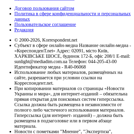
Договор пользования сайтом
Политика в сфере конфиденциальности и персональных
данных
Пользовательское соглашение
Редакция
© 2000-2026, Korrespondent.net
Субъект в сфере онлайн-медиа Название онлайн-медиа -
«КореспонденТ.net» Адрес: 02091, місто Київ,
ХАРКІВСЬКЕ ШОСЕ, будинок 172-Б, офіс 208/1 E-mail:
sunlight@mediadim.com.ua
Телефон: 044-205-43-00
Идентификатор медиа - R40-06068
Использование любых материалов, размещённых на
сайте, разрешается при условии ссылки на
Корреспондент.net.
При копировании материалов со страницы «Новости
Украины и мира», для интернет-изданий – обязательна
прямая открытая для поисковых систем гиперссылка.
Ссылка должна быть размещена в независимости от
полного либо частичного использования материалов.
Гиперссылка (для интернет- изданий) – должна быть
размещена в подзаголовке или в первом абзаце
материала.
Новости с пометками "Мнение", "Экспертиза",