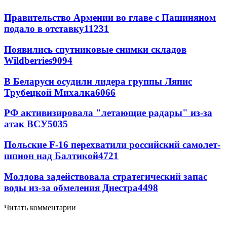
Правительство Армении во главе с Пашиняном
подало в отставку
11231
Появились спутниковые снимки складов
Wildberries
9094
В Беларуси осудили лидера группы Ляпис
Трубецкой Михалка
6066
РФ активизировала "летающие радары" из-за
атак ВСУ
5035
Польские F-16 перехватили российский самолет-
шпион над Балтикой
4721
Молдова задействовала стратегический запас
воды из-за обмеления Днестра
4498
Читать комментарии