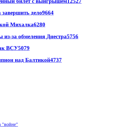
рейный билет с выигрышем
12527
а завершить дело
9664
цкой Михалка
6280
ы из-за обмеления Днестра
5756
так ВСУ
5079
шпион над Балтикой
4737
в "войне"