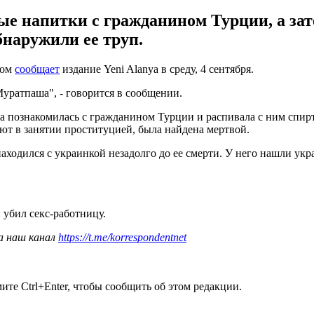
е напитки с гражданином Турции, а зат
бнаружили ее труп.
том
сообщает
издание Yeni Alanya в среду, 4 сентября.
уратпаша", - говорится в сообщении.
ка познакомилась с гражданином Турции и распивала с ним спирт
т в занятии проституцией, была найдена мертвой.
находился с украинкой незадолго до ее смерти. У него нашли 
н убил секс-работницу.
а наш канал
https://t.me/korrespondentnet
те Ctrl+Enter, чтобы сообщить об этом редакции.