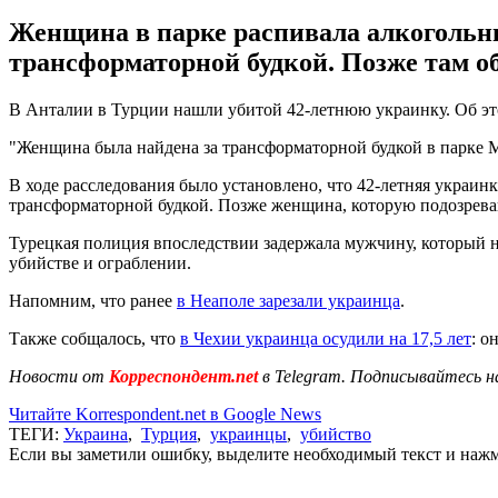
Женщина в парке распивала алкогольны
трансформаторной будкой. Позже там о
В Анталии в Турции нашли убитой 42-летнюю украинку. Об э
"Женщина была найдена за трансформаторной будкой в парке М
В ходе расследования было установлено, что 42-летняя украин
трансформаторной будкой. Позже женщина, которую подозреваю
Турецкая полиция впоследствии задержала мужчину, который 
убийстве и ограблении.
Напомним, что ранее
в Неаполе зарезали украинца
.
Также собщалось, что
в Чехии украинца осудили на 17,5 лет
: о
Новости от
Корреспондент.net
в Telegram. Подписывайтесь н
Читайте Korrespondent.net в Google News
ТЕГИ:
Украина
,
Турция
,
украинцы
,
убийство
Если вы заметили ошибку, выделите необходимый текст и нажми