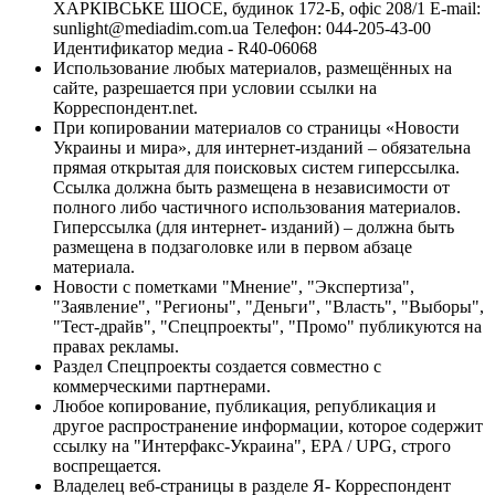
ХАРКІВСЬКЕ ШОСЕ, будинок 172-Б, офіс 208/1 E-mail:
sunlight@mediadim.com.ua
Телефон: 044-205-43-00
Идентификатор медиа - R40-06068
Использование любых материалов, размещённых на
сайте, разрешается при условии ссылки на
Корреспондент.net.
При копировании материалов со страницы «Новости
Украины и мира», для интернет-изданий – обязательна
прямая открытая для поисковых систем гиперссылка.
Ссылка должна быть размещена в независимости от
полного либо частичного использования материалов.
Гиперссылка (для интернет- изданий) – должна быть
размещена в подзаголовке или в первом абзаце
материала.
Новости с пометками "Мнение", "Экспертиза",
"Заявление", "Регионы", "Деньги", "Власть", "Выборы",
"Тест-драйв", "Спецпроекты", "Промо" публикуются на
правах рекламы.
Раздел Спецпроекты создается совместно с
коммерческими партнерами.
Любое копирование, публикация, републикация и
другое распространение информации, которое содержит
ссылку на "Интерфакс-Украина", EPA / UPG, строго
воспрещается.
Владелец веб-страницы в разделе Я- Корреспондент