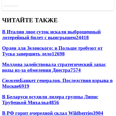
ЧИТАЙТЕ ТАКЖЕ
В Италии двое суток искали выброшенный
лотерейный билет с выигрышем
24418
Орден для Зеленского: в Польше требуют от
Туска завершить дело
12698
Молдова задействовала стратегический запас
воды из-за обмеления Днестра
7574
Сюжет
Банкет генералов. Последствия взрыва в
Москве
6919
В Беларуси осудили лидера группы Ляпис
Трубецкой Михалка
4856
В РФ горит очередной склад Wildberries
3904