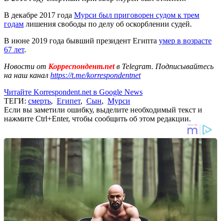
В декабре 2017 года
Мурси был приговорен судом к трем
годам
лишения свободы по делу об оскорблении судей.
В июне 2019 года бывший президент Египта
умер в возрасте
67 лет
.
Новости от
Корреспондент.net
в Telegram. Подписывайтесь
на наш канал
https://t.me/korrespondentnet
Читайте Korrespondent.net в Google News
ТЕГИ:
смерть
,
Египет
,
Сын
,
Мурси
Если вы заметили ошибку, выделите необходимый текст и
нажмите Ctrl+Enter, чтобы сообщить об этом редакции.