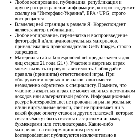
Любое копирование, публикация, републикация и
другое распространение информации, которое содержит
ссылку на "Интерфакс-Украина", EPA / UPG, строго
воспрещается.
Владелец веб-страницы в разделе Я- Корреспондент
является автор публикации.
Любое копирование, перепечатка и воспроизведение
фотографий и/или аудиовизуальных материалов,
принадлежащих правообладателю Getty Images, строго
запрещено.
Материалы сайта korrespondent.net предназначены для
лиц старше 21 года (21+). Участие в азартных играх
может вызвать игровую зависимость. Соблюдайте
правила (принципы) ответственной игры. При
обнаружении первых признаков зависимости
немедленно обратитесь к специалисту. Помните, что
участие в азартных играх не может являться источником
доходов или альтернативой работе. Информационный
ресурс korrespondent.net не проводит игры на реальные
и/или виртуальные деньги, сайт не принимает ни в
какой форме оплату ставок и других платежей, которые
связаны/могут быть связаны с азартными играми,
букмекерами или тотализаторами. Какие-либо
материалы на информационном ресурсе
korrespondent.net публикуются исключительно в