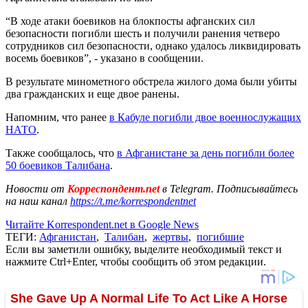
“В ходе атаки боевиков на блокпосты афганских сил
безопасности погибли шесть и получили ранения четверо
сотрудников сил безопасности, однако удалось ликвидировать
восемь боевиков”, - указано в сообщении.
В результате минометного обстрела жилого дома были убиты
два гражданских и еще двое ранены.
Напомним, что ранее
в Кабуле погибли двое военнослужащих
НАТО
.
Также сообщалось, что
в Афганистане за день погибли более
50 боевиков Талибана
.
Новости от
Корреспондент.net
в Telegram. Подписывайтесь
на наш канал
https://t.me/korrespondentnet
Читайте Korrespondent.net в Google News
ТЕГИ:
Афганистан
,
Талибан
,
жертвы
,
погибшие
Если вы заметили ошибку, выделите необходимый текст и
нажмите Ctrl+Enter, чтобы сообщить об этом редакции.