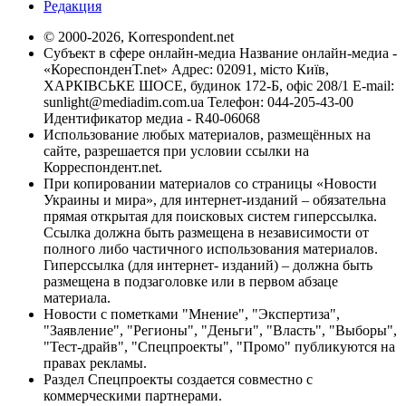
Редакция
© 2000-2026, Korrespondent.net
Субъект в сфере онлайн-медиа Название онлайн-медиа -
«КореспонденТ.net» Адрес: 02091, місто Київ,
ХАРКІВСЬКЕ ШОСЕ, будинок 172-Б, офіс 208/1 E-mail:
sunlight@mediadim.com.ua
Телефон: 044-205-43-00
Идентификатор медиа - R40-06068
Использование любых материалов, размещённых на
сайте, разрешается при условии ссылки на
Корреспондент.net.
При копировании материалов со страницы «Новости
Украины и мира», для интернет-изданий – обязательна
прямая открытая для поисковых систем гиперссылка.
Ссылка должна быть размещена в независимости от
полного либо частичного использования материалов.
Гиперссылка (для интернет- изданий) – должна быть
размещена в подзаголовке или в первом абзаце
материала.
Новости с пометками "Мнение", "Экспертиза",
"Заявление", "Регионы", "Деньги", "Власть", "Выборы",
"Тест-драйв", "Спецпроекты", "Промо" публикуются на
правах рекламы.
Раздел Спецпроекты создается совместно с
коммерческими партнерами.