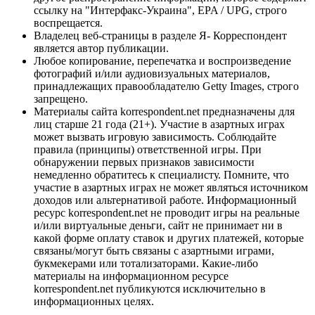
ссылку на "Интерфакс-Украина", EPA / UPG, строго
воспрещается.
Владелец веб-страницы в разделе Я- Корреспондент
является автор публикации.
Любое копирование, перепечатка и воспроизведение
фотографий и/или аудиовизуальных материалов,
принадлежащих правообладателю Getty Images, строго
запрещено.
Материалы сайта korrespondent.net предназначены для
лиц старше 21 года (21+). Участие в азартных играх
может вызвать игровую зависимость. Соблюдайте
правила (принципы) ответственной игры. При
обнаружении первых признаков зависимости
немедленно обратитесь к специалисту. Помните, что
участие в азартных играх не может являться источником
доходов или альтернативой работе. Информационный
ресурс korrespondent.net не проводит игры на реальные
и/или виртуальные деньги, сайт не принимает ни в
какой форме оплату ставок и других платежей, которые
связаны/могут быть связаны с азартными играми,
букмекерами или тотализаторами. Какие-либо
материалы на информационном ресурсе
korrespondent.net публикуются исключительно в
информационных целях.