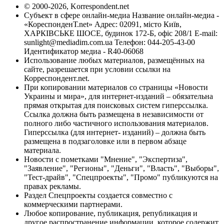
© 2000-2026, Korrespondent.net
Субъект в сфере онлайн-медиа Название онлайн-медиа -
«КореспонденТ.net» Адрес: 02091, місто Київ,
ХАРКІВСЬКЕ ШОСЕ, будинок 172-Б, офіс 208/1 E-mail:
sunlight@mediadim.com.ua
Телефон: 044-205-43-00
Идентификатор медиа - R40-06068
Использование любых материалов, размещённых на
сайте, разрешается при условии ссылки на
Корреспондент.net.
При копировании материалов со страницы «Новости
Украины и мира», для интернет-изданий – обязательна
прямая открытая для поисковых систем гиперссылка.
Ссылка должна быть размещена в независимости от
полного либо частичного использования материалов.
Гиперссылка (для интернет- изданий) – должна быть
размещена в подзаголовке или в первом абзаце
материала.
Новости с пометками "Мнение", "Экспертиза",
"Заявление", "Регионы", "Деньги", "Власть", "Выборы",
"Тест-драйв", "Спецпроекты", "Промо" публикуются на
правах рекламы.
Раздел Спецпроекты создается совместно с
коммерческими партнерами.
Любое копирование, публикация, републикация и
другое распространение информации, которое содержит