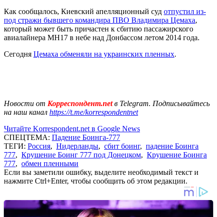
Как сообщалось, Киевский апелляционный суд
отпустил из-
под стражи бывшего командира ПВО Владимира Цемаха
,
который может быть причастен к сбитию пассажирского
авиалайнера MH17 в небе над Донбассом летом 2014 года.
Сегодня
Цемаха обменяли на украинских пленных
.
Новости от
Корреспондент.net
в Telegram. Подписывайтесь
на наш канал
https://t.me/korrespondentnet
Читайте Korrespondent.net в Google News
СПЕЦТЕМА:
Падение Боинга-777
ТЕГИ:
Россия
,
Нидерланды
,
сбит боинг
,
падение Боинга
777
,
Крушение Боинг 777 под Донецком
,
Крушение Боинга
777
,
обмен пленными
Если вы заметили ошибку, выделите необходимый текст и
нажмите Ctrl+Enter, чтобы сообщить об этом редакции.