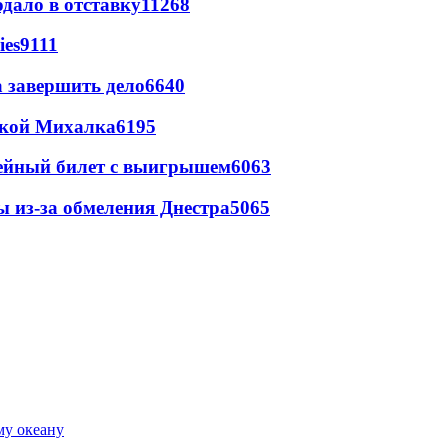
дало в отставку
11268
ies
9111
а завершить дело
6640
цкой Михалка
6195
рейный билет с выигрышем
6063
ы из-за обмеления Днестра
5065
му океану