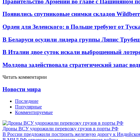
Правительство Армении во главе с Пашиняном по
Появились спутниковые снимки складов Wildberr
Орден для Зеленского: в Польше требуют от Туск
В Беларуси осудили лидера группы Ляпис Трубе
В Италии двое суток искали выброшенный лоте
Молдова задействовала стратегический запас вод
Читать комментарии
Новости мира
Последние
Популярные
Комментируемые
Дроны ВСУ удорожили перевозку грузов в порты РФ
В России предложили построить железную дорогу к Индийско
В МИД РФ отвергли возможность завершения войны