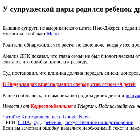
У супружеской пары родился ребенок др
Бывшие супруги из американского штата Нью-Джерси подали в 
мужчины, сообщает
Metro
.
Родители обнаружили, что растят не свою дочь, когда у нее п
Анализ ДНК доказал, что глава семьи не был биологическим от
считают, что ошибка привела к разводу.
Суд постановил, что клиника должна передать списки доноров, 
В Нидерландах врач подменял сперму, став отцом 49 детей
Ранее сообщалось, что американка родила двоих детей и
вынуж
Новости от
Корреспондент.net
в Telegram. Подписывайтесь н
Читайте Korrespondent.net в Google News
ТЕГИ:
США
,
суд
,
ребенок
,
искусственное оплодотворение
Если вы заметили ошибку, выделите необходимый текст и нажми