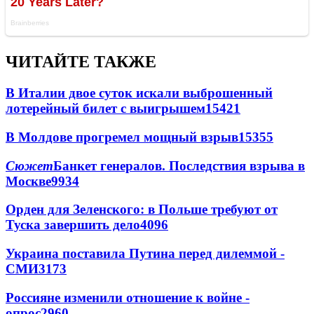
ЧИТАЙТЕ ТАКЖЕ
В Италии двое суток искали выброшенный
лотерейный билет с выигрышем
15421
В Молдове прогремел мощный взрыв
15355
Сюжет
Банкет генералов. Последствия взрыва в
Москве
9934
Орден для Зеленского: в Польше требуют от
Туска завершить дело
4096
Украина поставила Путина перед дилеммой -
СМИ
3173
Россияне изменили отношение к войне -
опрос
2960