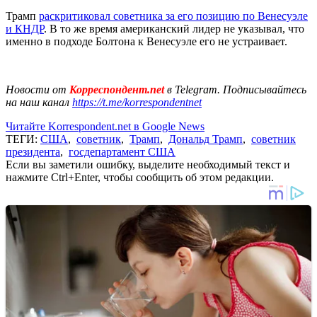
Трамп
раскритиковал советника за его позицию по Венесуэле
и КНДР
. В то же время американский лидер не указывал, что
именно в подходе Болтона к Венесуэле его не устраивает.
Новости от
Корреспондент.net
в Telegram. Подписывайтесь
на наш канал
https://t.me/korrespondentnet
Читайте Korrespondent.net в Google News
ТЕГИ:
США
,
советник
,
Трамп
,
Дональд Трамп
,
советник
президента
,
госдепартамент США
Если вы заметили ошибку, выделите необходимый текст и
нажмите Ctrl+Enter, чтобы сообщить об этом редакции.