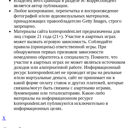
Владелец веб-страницы в разделе Я- Корреспондент
является автор публикации.
Любое копирование, перепечатка и воспроизведение
фотографий и/или аудиовизуальных материалов,
принадлежащих правообладателю Getty Images, строго
запрещено.
Материалы сайта korrespondent.net предназначены для
лиц старше 21 года (21+). Участие в азартных играх
может вызвать игровую зависимость. Соблюдайте
правила (принципы) ответственной игры. При
обнаружении первых признаков зависимости
немедленно обратитесь к специалисту. Помните, что
участие в азартных играх не может являться источником
доходов или альтернативой работе. Информационный
ресурс korrespondent.net не проводит игры на реальные
и/или виртуальные деньги, сайт не принимает ни в
какой форме оплату ставок и других платежей, которые
связаны/могут быть связаны с азартными играми,
букмекерами или тотализаторами. Какие-либо
материалы на информационном ресурсе
korrespondent.net публикуются исключительно в
информационных целях.
X