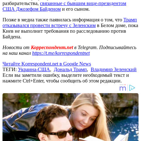
разбирательства,
связанные с бывшим вице-президентом
США Джозефом Байденом
и его сыном.
Позже в медиа также паявилась информация о том, что
Трамп
отказывался провести встречу с Зеленским
в Белом доме, пока
Киев не выполнит требования по расследованию против
Байдена.
Новости от
Корреспондент.net
в Telegram. Подписывайтесь
на наш канал
https://t.me/korrespondentnet
Читайте Korrespondent.net в Google News
ТЕГИ:
Украина-США
,
Дональд Трамп
,
Владимир Зеленский
Если вы заметили ошибку, выделите необходимый текст и
нажмите Ctrl+Enter, чтобы сообщить об этом редакции.