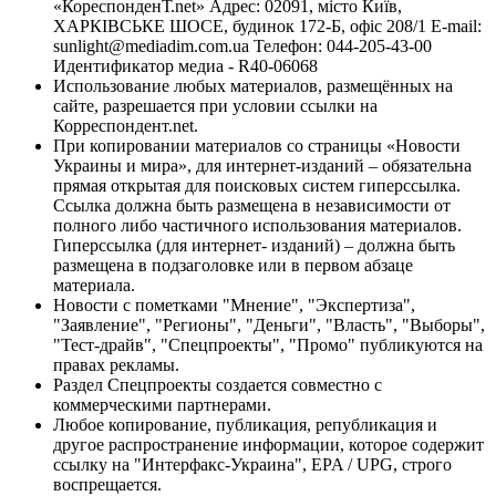
«КореспонденТ.net» Адрес: 02091, місто Київ,
ХАРКІВСЬКЕ ШОСЕ, будинок 172-Б, офіс 208/1 E-mail:
sunlight@mediadim.com.ua
Телефон: 044-205-43-00
Идентификатор медиа - R40-06068
Использование любых материалов, размещённых на
сайте, разрешается при условии ссылки на
Корреспондент.net.
При копировании материалов со страницы «Новости
Украины и мира», для интернет-изданий – обязательна
прямая открытая для поисковых систем гиперссылка.
Ссылка должна быть размещена в независимости от
полного либо частичного использования материалов.
Гиперссылка (для интернет- изданий) – должна быть
размещена в подзаголовке или в первом абзаце
материала.
Новости с пометками "Мнение", "Экспертиза",
"Заявление", "Регионы", "Деньги", "Власть", "Выборы",
"Тест-драйв", "Спецпроекты", "Промо" публикуются на
правах рекламы.
Раздел Спецпроекты создается совместно с
коммерческими партнерами.
Любое копирование, публикация, републикация и
другое распространение информации, которое содержит
ссылку на "Интерфакс-Украина", EPA / UPG, строго
воспрещается.