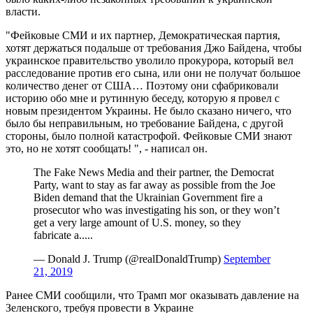
власти.
"Фейковые СМИ и их партнер, Демократическая партия,
хотят держаться подальше от требования Джо Байдена, чтобы
украинское правительство уволило прокурора, который вел
расследование против его сына, или они не получат большое
количество денег от США… Поэтому они сфабриковали
историю обо мне и рутинную беседу, которую я провел с
новым президентом Украины. Не было сказано ничего, что
было бы неправильным, но требование Байдена, с другой
стороны, было полной катастрофой. Фейковые СМИ знают
это, но не хотят сообщать! ", - написал он.
The Fake News Media and their partner, the Democrat
Party, want to stay as far away as possible from the Joe
Biden demand that the Ukrainian Government fire a
prosecutor who was investigating his son, or they won’t
get a very large amount of U.S. money, so they
fabricate a.....
— Donald J. Trump (@realDonaldTrump)
September
21, 2019
Ранее СМИ сообщили, что Трамп мог оказывать давление на
Зеленского, требуя провести в Украине