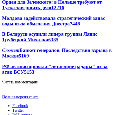
Орден для Зеленского: в Польше требуют от
Туска завершить дело
12216
Молдова задействовала стратегический запас
воды из-за обмеления Днестра
7448
В Беларуси осудили лидера группы Ляпис
Трубецкой Михалка
6385
Сюжет
Банкет генералов. Последствия взрыва в
Москве
5169
РФ активизировала "летающие радары" из-за
атак ВСУ
5153
Читать комментарии
Полная версия сайта
Facebook
Twitter
RSS-ленты