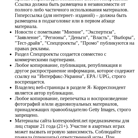
Ссылка должна быть размещена в независимости от
полного либо частичного использования материалов.
Гиперссылка (для интернет- изданий) – должна быть
размещена в подзаголовке или в первом абзаце
материала.
Новости с пометками "Мнение", "Экспертиза",
"Заявление", "Регионы", "Деньги", "Власть", "Выборы",
"Тест-драйв", "Спецпроекты", "Промо" публикуются на
правах рекламы.
Раздел Спецпроекты создается совместно с
коммерческими партнерами.
Любое копирование, публикация, републикация и
другое распространение информации, которое содержит
ссылку на "Интерфакс-Украина", EPA / UPG, строго
воспрещается.
Владелец веб-страницы в разделе Я- Корреспондент
является автор публикации.
Любое копирование, перепечатка и воспроизведение
фотографий и/или аудиовизуальных материалов,
принадлежащих правообладателю Getty Images, строго
запрещено.
Материалы сайта korrespondent.net предназначены для
лиц старше 21 года (21+). Участие в азартных играх
может вызвать игровую зависимость. Соблюдайте
правила (принципы) ответственной игры. При