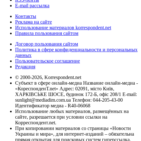
E-mail рассылка
Контакты
Реклама на сайте
Использование материалов korrespondent.net
Правила пользования сайтом
Договор пользования сайтом
Политика в сфере конфиденциальности и персональных
данных
Пользовательское соглашение
Редакция
© 2000-2026, Korrespondent.net
Субъект в сфере онлайн-медиа Название онлайн-медиа -
«КореспонденТ.net» Адрес: 02091, місто Київ,
ХАРКІВСЬКЕ ШОСЕ, будинок 172-Б, офіс 208/1 E-mail:
sunlight@mediadim.com.ua
Телефон: 044-205-43-00
Идентификатор медиа - R40-06068
Использование любых материалов, размещённых на
сайте, разрешается при условии ссылки на
Корреспондент.net.
При копировании материалов со страницы «Новости
Украины и мира», для интернет-изданий – обязательна
прямая открытая для поисковых систем гиперссылка.