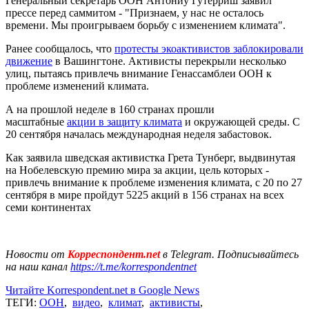
Генеральный секретарь ООН Антониу Гутерриш заявил
прессе перед саммитом - "Признаем, у нас не осталось
времени. Мы проигрываем борьбу с изменением климата".
Ранее сообщалось, что
протесты экоактивистов заблокировали
движение
в Вашингтоне. Активисты перекрыли несколько
улиц, пытаясь привлечь внимание Генассамблеи ООН к
проблеме изменений климата.
А на прошлой неделе в 160 странах прошли
масштабные
акции в защиту климата
и окружающей среды. С
20 сентября началась международная неделя забастовок.
Как заявила шведская активистка Грета Тунберг, выдвинутая
на Нобелевскую премию мира за акции, цель которых -
привлечь внимание к проблеме изменения климата, с 20 по 27
сентября в мире пройдут 5225 акций в 156 странах на всех
семи континентах
Новости от
Корреспондент.net
в Telegram. Подписывайтесь
на наш канал
https://t.me/korrespondentnet
Читайте Korrespondent.net в Google News
ТЕГИ:
ООН
,
видео
,
климат
,
активисты
,