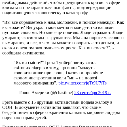
необходимых действий, чтобы предупредить кризис в сфере
климата и презирают научные факты, подтверждающие
надвигающуюся экологическую катастрофу.
"Вы все обращаетесь к нам, молодежи, в поиске надежды. Как
вы можете? Вы украли мои мечты и мое детство вашими
пустыми словами. Но мне еще повезло. Люди страдают. Люди
умирают, экосистемы разрушаются. Мы - на пороге массового
вымирания, и все, о чем вы можете говорить - это деньги, и
сказки о вечном экономическом росте. Как вы смеете?", -
сообщила активистка.
"Як ви смієте?" Ґрета Тунберґ звинуватила
світових лідерів в тому, що вони "можуть
говорити лише про гроші, і казочки про вічне
економічне зростання коли "ми – на порозі
масового вимирання".
pic.twitter.com/jqTt9U7iTs
— Голоc Амepики (@chastime)
23 сентября 2019 г.
Грета вместе с 15 другими активистами подала жалобу в
ООН. В документе активисты заявляют, что своим
бездействием в сфере сохранения климата, мировые лидеры
нарушают права детей.