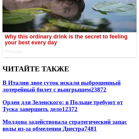
ЧИТАЙТЕ ТАКЖЕ
В Италии двое суток искали выброшенный
лотерейный билет с выигрышем
23872
Орден для Зеленского: в Польше требуют от
Туска завершить дело
12372
Молдова задействовала стратегический запас
воды из-за обмеления Днестра
7481