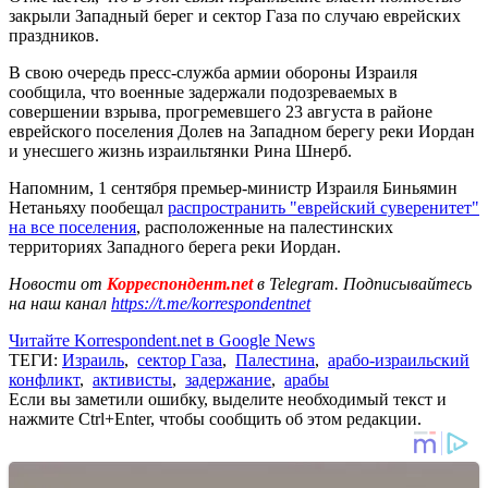
закрыли Западный берег и сектор Газа по случаю еврейских
праздников.
В свою очередь пресс-служба армии обороны Израиля
сообщила, что военные задержали подозреваемых в
совершении взрыва, прогремевшего 23 августа в районе
еврейского поселения Долев на Западном берегу реки Иордан
и унесшего жизнь израильтянки Рина Шнерб.
Напомним, 1 сентября премьер-министр Израиля Биньямин
Нетаньяху пообещал
распространить "еврейский суверенитет"
на все поселения
, расположенные на палестинских
территориях Западного берега реки Иордан.
Новости от
Корреспондент.net
в Telegram. Подписывайтесь
на наш канал
https://t.me/korrespondentnet
Читайте Korrespondent.net в Google News
ТЕГИ:
Израиль
,
сектор Газа
,
Палестина
,
арабо-израильский
конфликт
,
активисты
,
задержание
,
арабы
Если вы заметили ошибку, выделите необходимый текст и
нажмите Ctrl+Enter, чтобы сообщить об этом редакции.