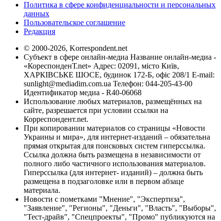
Политика в сфере конфиденциальности и персональных
данных
Пользовательское соглашение
Редакция
© 2000-2026, Korrespondent.net
Субъект в сфере онлайн-медиа Название онлайн-медиа -
«КореспонденТ.net» Адрес: 02091, місто Київ,
ХАРКІВСЬКЕ ШОСЕ, будинок 172-Б, офіс 208/1 E-mail:
sunlight@mediadim.com.ua
Телефон: 044-205-43-00
Идентификатор медиа - R40-06068
Использование любых материалов, размещённых на
сайте, разрешается при условии ссылки на
Корреспондент.net.
При копировании материалов со страницы «Новости
Украины и мира», для интернет-изданий – обязательна
прямая открытая для поисковых систем гиперссылка.
Ссылка должна быть размещена в независимости от
полного либо частичного использования материалов.
Гиперссылка (для интернет- изданий) – должна быть
размещена в подзаголовке или в первом абзаце
материала.
Новости с пометками "Мнение", "Экспертиза",
"Заявление", "Регионы", "Деньги", "Власть", "Выборы",
"Тест-драйв", "Спецпроекты", "Промо" публикуются на