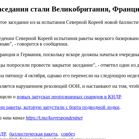
аседания стали Великобритания, Франци
ое заседание из-за испытания Северной Кореей новой баллисти
едении Северной Кореей испытания ракеты морского базировани
ьян", - говорится в сообщении.
ранция и Германия, поскольку вскоре должны начаться очередн
ы попросили провести закрытое заседание", - отметил один из 
на пятницу 4 октября, однако его перенесли на следующую неде
вляется нарушением резолюций ООН, и настаивают на том, что
бщили о
новых запусках неопознанных снарядов в КНДР
.
и ракеты, которую запустили с борта подводной лодки
.
а наш канал
https://t.me/korrespondentnet
ДР
,
баллистическая ракета
,
совбез