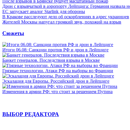
После взрывов в Брянске бушует масштабный пожар
Дрон с взрывчаткой в аэропорту Лейпцига: Германия назвала н
ЕС запускает аналог Starlink для обороны
В Кракове расследуют дело об оскорблениях в адрес украинцев
Жителей Москвы напугал громкий звук, похожий на взрыв
Сюжеты
Итоги 06.08: Санкции против РФ и дрон в Лейпциге
Банкет генералов. Последствия взрыва в Москве
Грязные технологии. Атаки РФ на выборы во Франции
Эскалация для Европы. Российский дрон в Лейпциге
Изменения в армии РФ: что стоит за решением Путина
ВЫБОР РЕДАКТОРА