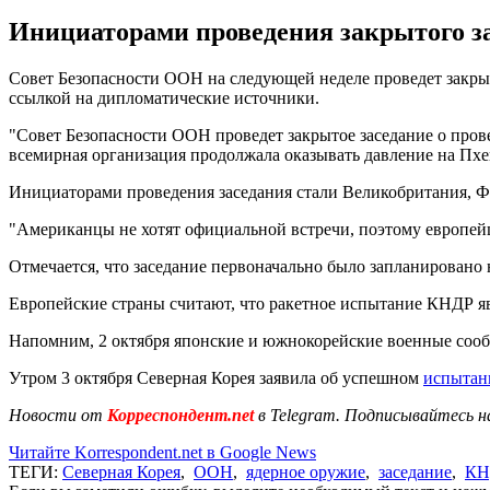
Инициаторами проведения закрытого з
Совет Безопасности ООН на следующей неделе проведет закрыт
ссылкой на дипломатические источники.
"Совет Безопасности ООН проведет закрытое заседание о пров
всемирная организация продолжала оказывать давление на Пхен
Инициаторами проведения заседания стали Великобритания, Ф
"Американцы не хотят официальной встречи, поэтому европейц
Отмечается, что заседание первоначально было запланировано 
Европейские страны считают, что ракетное испытание КНДР я
Напомним, 2 октября японские и южнокорейские военные соо
Утром 3 октября Северная Корея заявила об успешном
испытани
Новости от
Корреспондент.net
в Telegram. Подписывайтесь н
Читайте Korrespondent.net в Google News
ТЕГИ:
Северная Корея
,
ООН
,
ядерное оружие
,
заседание
,
КН