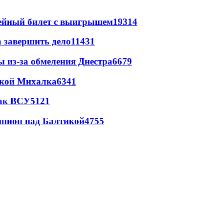
рейный билет с выигрышем
19314
а завершить дело
11431
ы из-за обмеления Днестра
6679
цкой Михалка
6341
так ВСУ
5121
шпион над Балтикой
4755