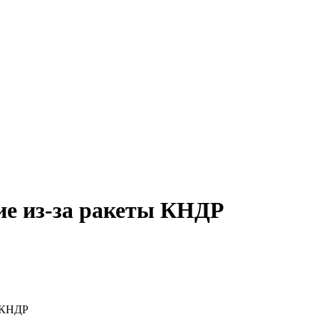
ие из-за ракеты КНДР
т КНДР