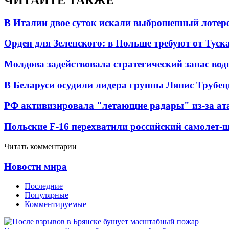
В Италии двое суток искали выброшенный лоте
Орден для Зеленского: в Польше требуют от Туск
Молдова задействовала стратегический запас вод
В Беларуси осудили лидера группы Ляпис Трубе
РФ активизировала "летающие радары" из-за а
Польские F-16 перехватили российский самолет-
Читать комментарии
Новости мира
Последние
Популярные
Комментируемые