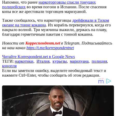
Напомни, что ранее
наркоторговцы спасли тонущих
полицейских
во время погони в Испании. После спасения
копы все же арестовали торговцев марихуаной.
Также сообщалось, что наркоторговцы
дрейфовали в Тихом
океане на тонне кокаина
. Их корабль перевернулся, когда его
накрыло волной. Три мужчины выжили, держась на плаву,
благодаря герметичным пакетам с тонной кокаина.
Новости от
Корреспондент.net
в Telegram. Подписывайтесь
на наш канал
https://t.me/korrespondentnet
Читайте Korrespondent.net в Google News
ТЕГИ:
наркотики
,
Италия
,
курьезы
,
марихуана
,
полиция
,
конопля
Если вы заметили ошибку, выделите необходимый текст и
нажмите Ctrl+Enter, чтобы сообщить об этом редакции.