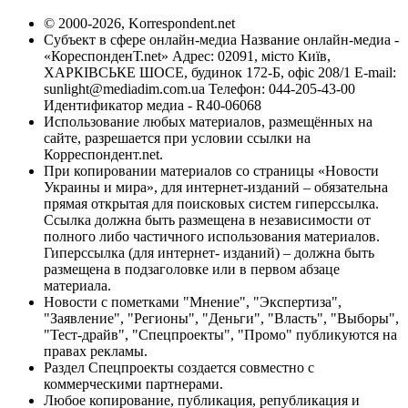
© 2000-2026, Korrespondent.net
Субъект в сфере онлайн-медиа Название онлайн-медиа -
«КореспонденТ.net» Адрес: 02091, місто Київ,
ХАРКІВСЬКЕ ШОСЕ, будинок 172-Б, офіс 208/1 E-mail:
sunlight@mediadim.com.ua
Телефон: 044-205-43-00
Идентификатор медиа - R40-06068
Использование любых материалов, размещённых на
сайте, разрешается при условии ссылки на
Корреспондент.net.
При копировании материалов со страницы «Новости
Украины и мира», для интернет-изданий – обязательна
прямая открытая для поисковых систем гиперссылка.
Ссылка должна быть размещена в независимости от
полного либо частичного использования материалов.
Гиперссылка (для интернет- изданий) – должна быть
размещена в подзаголовке или в первом абзаце
материала.
Новости с пометками "Мнение", "Экспертиза",
"Заявление", "Регионы", "Деньги", "Власть", "Выборы",
"Тест-драйв", "Спецпроекты", "Промо" публикуются на
правах рекламы.
Раздел Спецпроекты создается совместно с
коммерческими партнерами.
Любое копирование, публикация, републикация и