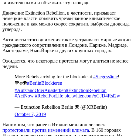
внимательными и объезжать эту площадь.
Движение Extinction Rebellion, в частности, призывает
немецкие власти объявить чрезвычайное климатическое
положение и как можно скорее сократить выбросы диоксида
углерода.
Активисты этого движения также устраивают мирные акции
гражданского сопротивления в Лондоне, Париже, Мадриде.
Амстердаме, Нью-Йорке и других крупных городах.
Ожидается, что некоторые протесты могут длиться не менее
недели.
More Rebels arriving for the blockade at
#Siegessäule
!
💚✊🌍
#BerlinBlockieren
#AufstandOderAussterben
#ExtinctionRebellion
#ActNow
#RebelForLife
pic.twitter.com/xGJD4Rsl2w
— Extinction Rebellion Berlin 🌍 (@XRBerlin)
October 7, 2019
Напомним, что ранее в Италии миллион человек
протестовали против изменений климата
. В 160 городах
Италии прошли массовые митинги в защиту климата. Их