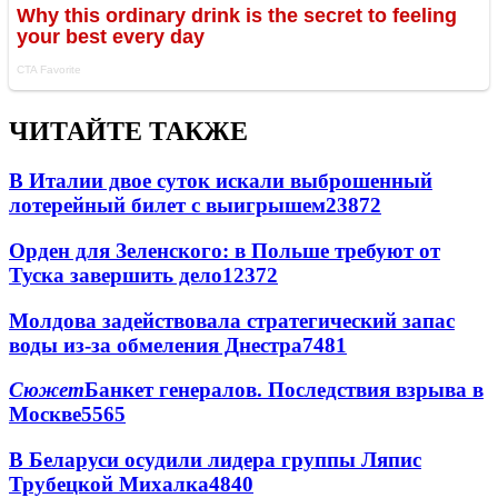
ЧИТАЙТЕ ТАКЖЕ
В Италии двое суток искали выброшенный
лотерейный билет с выигрышем
23872
Орден для Зеленского: в Польше требуют от
Туска завершить дело
12372
Молдова задействовала стратегический запас
воды из-за обмеления Днестра
7481
Сюжет
Банкет генералов. Последствия взрыва в
Москве
5565
В Беларуси осудили лидера группы Ляпис
Трубецкой Михалка
4840