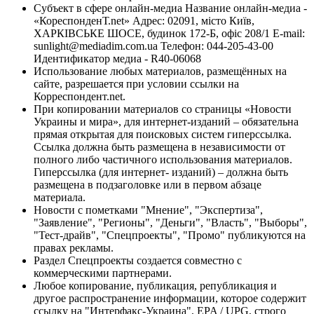
Субъект в сфере онлайн-медиа Название онлайн-медиа -
«КореспонденТ.net» Адрес: 02091, місто Київ,
ХАРКІВСЬКЕ ШОСЕ, будинок 172-Б, офіс 208/1 E-mail:
sunlight@mediadim.com.ua
Телефон: 044-205-43-00
Идентификатор медиа - R40-06068
Использование любых материалов, размещённых на
сайте, разрешается при условии ссылки на
Корреспондент.net.
При копировании материалов со страницы «Новости
Украины и мира», для интернет-изданий – обязательна
прямая открытая для поисковых систем гиперссылка.
Ссылка должна быть размещена в независимости от
полного либо частичного использования материалов.
Гиперссылка (для интернет- изданий) – должна быть
размещена в подзаголовке или в первом абзаце
материала.
Новости с пометками "Мнение", "Экспертиза",
"Заявление", "Регионы", "Деньги", "Власть", "Выборы",
"Тест-драйв", "Спецпроекты", "Промо" публикуются на
правах рекламы.
Раздел Спецпроекты создается совместно с
коммерческими партнерами.
Любое копирование, публикация, републикация и
другое распространение информации, которое содержит
ссылку на "Интерфакс-Украина", EPA / UPG, строго