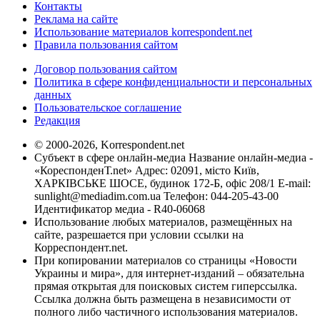
Контакты
Реклама на сайте
Использование материалов korrespondent.net
Правила пользования сайтом
Договор пользования сайтом
Политика в сфере конфиденциальности и персональных
данных
Пользовательское соглашение
Редакция
© 2000-2026, Korrespondent.net
Субъект в сфере онлайн-медиа Название онлайн-медиа -
«КореспонденТ.net» Адрес: 02091, місто Київ,
ХАРКІВСЬКЕ ШОСЕ, будинок 172-Б, офіс 208/1 E-mail:
sunlight@mediadim.com.ua
Телефон: 044-205-43-00
Идентификатор медиа - R40-06068
Использование любых материалов, размещённых на
сайте, разрешается при условии ссылки на
Корреспондент.net.
При копировании материалов со страницы «Новости
Украины и мира», для интернет-изданий – обязательна
прямая открытая для поисковых систем гиперссылка.
Ссылка должна быть размещена в независимости от
полного либо частичного использования материалов.