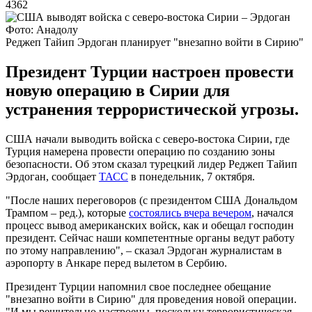
4362
Фото: Анадолу
Реджеп Тайип Эрдоган планирует "внезапно войти в Сирию"
Президент Турции настроен провести
новую операцию в Сирии для
устранения террористической угрозы.
США начали выводить войска с северо-востока Сирии, где
Турция намерена провести операцию по созданию зоны
безопасности. Об этом сказал турецкий лидер Реджеп Тайип
Эрдоган, сообщает
ТАСС
в понедельник, 7 октября.
"После наших переговоров (с президентом США Дональдом
Трампом – ред.), которые
состоялись вчера вечером
, начался
процесс вывод американских войск, как и обещал господин
президент. Сейчас наши компетентные органы ведут работу
по этому направлению", – сказал Эрдоган журналистам в
аэропорту в Анкаре перед вылетом в Сербию.
Президент Турции напомнил свое последнее обещание
"внезапно войти в Сирию" для проведения новой операции.
"И мы решительно настроены, поскольку террористическая