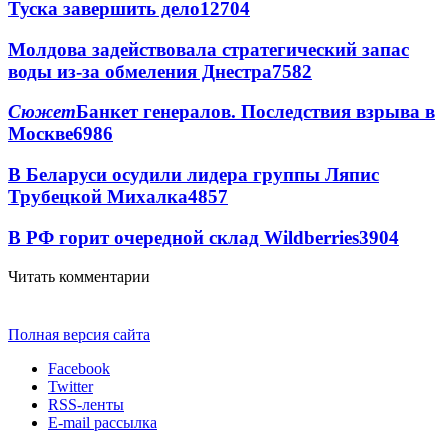
Туска завершить дело
12704
Молдова задействовала стратегический запас
воды из-за обмеления Днестра
7582
Сюжет
Банкет генералов. Последствия взрыва в
Москве
6986
В Беларуси осудили лидера группы Ляпис
Трубецкой Михалка
4857
В РФ горит очередной склад Wildberries
3904
Читать комментарии
Полная версия сайта
Facebook
Twitter
RSS-ленты
E-mail рассылка