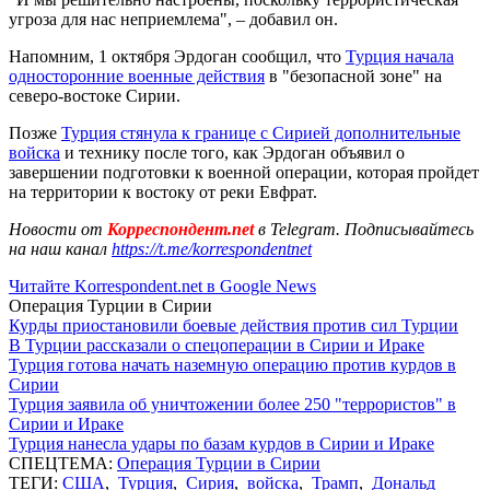
угроза для нас неприемлема", – добавил он.
Напомним, 1 октября Эрдоган сообщил, что
Турция начала
односторонние военные действия
в "безопасной зоне" на
северо-востоке Сирии.
Позже
Турция стянула к границе с Сирией дополнительные
войска
и технику после того, как Эрдоган объявил о
завершении подготовки к военной операции, которая пройдет
на территории к востоку от реки Евфрат.
Новости от
Корреспондент.net
в Telegram. Подписывайтесь
на наш канал
https://t.me/korrespondentnet
Читайте Korrespondent.net в Google News
Операция Турции в Сирии
Курды приостановили боевые действия против сил Турции
В Турции рассказали о спецоперации в Сирии и Ираке
Турция готова начать наземную операцию против курдов в
Сирии
Турция заявила об уничтожении более 250 "террористов" в
Сирии и Ираке
Турция нанесла удары по базам курдов в Сирии и Ираке
СПЕЦТЕМА:
Операция Турции в Сирии
ТЕГИ:
США
,
Турция
,
Сирия
,
войска
,
Трамп
,
Дональд