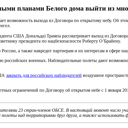
ыми планами Белого дома выйти из мно
т возможность выхода из Договора по открытому небу. Об этом
нгел.
идента США Дональда) Трампа рассматривает выход из Договора
советнику президента по нацбезопасности Роберту О’Брайену.
 России, а также навредит партнерам и их интересам в сфере на
ю российских военных. Наблюдательные полеты дают возможнос
США
закрыть для российских наблюдателей
воздушное пространств
ветных ограничений по Договору об открытом небе с 1 января 
авителями 23 стран-членов ОБСЕ. В настоящий момент число уч
полеты над территориями друг друга, а также использовать ф