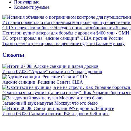
Популярные
Комментируемые
Испания объявила о пограничном контроле для путешественни
США перехватили более 50 судов после возобновления блокад
Пентагон купит лазеры для борьбы с дронами $400 млн - СМИ
ЕС отреагировал на "адские санкции" США против России
Трамп резко отреагировал на решение суда по бальному залу
Сюжеты
Итоги 07.08: "Адские" санкции и "парад" дронов
Адские санкции. Решение Сената США
"Охотиться на лучника, а не на стрелу". Как Украине бороться 
Загадочный звук напугал Москву: что это было
Итоги 06.08: Санкции против РФ и дрон в Лейпциге