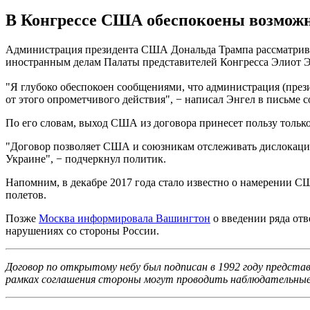
В Конгрессе США обеспокоены возможн
Администрация президента США Дональда Трампа рассматривае
иностранным делам Палаты представителей Конгресса Элиот Э
"Я глубоко обеспокоен сообщениями, что администрация (през
от этого опрометчивого действия", − написал Энгел в письме 
По его словам, выход США из договора принесет пользу только
"Договор позволяет США и союзникам отслеживать дислокаци
Украине", − подчеркнул политик.
Напомним, в декабре 2017 года стало известно о намерении 
полетов.
Позже
Москва информировала Вашингтон
о введении ряда от
нарушениях со стороны России.
Договор по открытому небу был подписан в 1992 году предст
рамках соглашения стороны могут проводить наблюдательные 