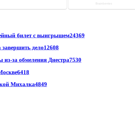
рейный билет с выигрышем
24369
а завершить дело
12608
ы из-за обмеления Днестра
7530
Москве
6418
цкой Михалка
4849