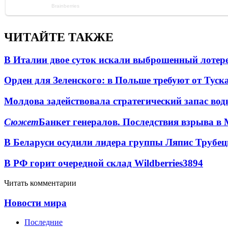
ЧИТАЙТЕ ТАКЖЕ
В Италии двое суток искали выброшенный лоте
Орден для Зеленского: в Польше требуют от Туск
Молдова задействовала стратегический запас вод
Сюжет
Банкет генералов. Последствия взрыва в 
В Беларуси осудили лидера группы Ляпис Трубе
В РФ горит очередной склад Wildberries
3894
Читать комментарии
Новости мира
Последние