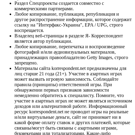
Раздел Спецпроекты создается совместно с
коммерческими партнерами.
Любое копирование, публикация, републикация и
другое распространение информации, которое содержит
ссылку на "Интерфакс-Украина", EPA / UPG, строго
воспрещается.
Владелец веб-страницы в разделе Я- Корреспондент
является автор публикации.
Любое копирование, перепечатка и воспроизведение
фотографий и/или аудиовизуальных материалов,
принадлежащих правообладателю Getty Images, строго
запрещено.
Материалы сайта korrespondent.net предназначены для
лиц старше 21 года (21+). Участие в азартных играх
может вызвать игровую зависимость. Соблюдайте
правила (принципы) ответственной игры. При
обнаружении первых признаков зависимости
немедленно обратитесь к специалисту. Помните, что
участие в азартных играх не может являться источником
доходов или альтернативой работе. Информационный
ресурс korrespondent.net не проводит игры на реальные
и/или виртуальные деньги, сайт не принимает ни в
какой форме оплату ставок и других платежей, которые
связаны/могут быть связаны с азартными играми,
букмекерами или тотализаторами. Какие-либо