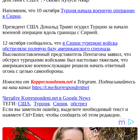
Напомним, что 10 октября
Турция начала военную операцию
в Сирии
.
Президент США Дональд Трамп осудил Турцию за начало
военной операции вдоль границы с Сирией.
12 октября сообщалось, что
в Сирии турецкие войска
обстреляли полевую базу американского спецназа
.
Высокопоставленный представитель Пентагона заявил, что
обстрел турецкими войсками был настолько тяжелым, что
американские военнослужащие решили начать ответный
огонь с целью самообороны.
Новости от
Корреспондент.net
в Telegram. Подписывайтесь
на наш канал
https://t.me/korrespondentnet
Читайте Korrespondent.net в Google News
ТЕГИ:
США
,
Турция
,
Сирия
,
обстрел
Если вы заметили ошибку, выделите необходимый текст и
нажмите Ctrl+Enter, чтобы сообщить об этом редакции.