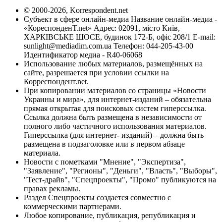
© 2000-2026, Korrespondent.net
Субъект в сфере онлайн-медиа Название онлайн-медиа -
«КореспонденТ.net» Адрес: 02091, місто Київ,
ХАРКІВСЬКЕ ШОСЕ, будинок 172-Б, офіс 208/1 E-mail:
sunlight@mediadim.com.ua
Телефон: 044-205-43-00
Идентификатор медиа - R40-06068
Использование любых материалов, размещённых на
сайте, разрешается при условии ссылки на
Корреспондент.net.
При копировании материалов со страницы «Новости
Украины и мира», для интернет-изданий – обязательна
прямая открытая для поисковых систем гиперссылка.
Ссылка должна быть размещена в независимости от
полного либо частичного использования материалов.
Гиперссылка (для интернет- изданий) – должна быть
размещена в подзаголовке или в первом абзаце
материала.
Новости с пометками "Мнение", "Экспертиза",
"Заявление", "Регионы", "Деньги", "Власть", "Выборы",
"Тест-драйв", "Спецпроекты", "Промо" публикуются на
правах рекламы.
Раздел Спецпроекты создается совместно с
коммерческими партнерами.
Любое копирование, публикация, републикация и