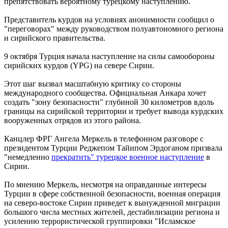
препятствовать вероятному турецкому наступлению.
Представитель курдов на условиях анонимности сообщил о
"переговорах" между руководством полуавтономного региона
и сирийского правительства.
9 октября Турция начала наступление на силы самообороны
сирийских курдов (YPG) на севере Сирии.
Этот шаг вызвал масштабную критику со стороны
международного сообщества. Официальная Анкара хочет
создать "зону безопасности" глубиной 30 километров вдоль
границы на сирийской территории и требует вывода курдских
вооруженных отрядов из этого района.
Канцлер ФРГ Ангела Меркель в телефонном разговоре с
президентом Турции Реджепом Тайипом Эрдоганом призвала
"немедленно
прекратить" турецкое военное наступление
в
Сирии.
По мнению Меркель, несмотря на оправданные интересы
Турции в сфере собственной безопасности, военная операция
на северо-востоке Сирии приведет к вынужденной миграции
большого числа местных жителей, дестабилизации региона и
усилению террористической группировки "Исламское