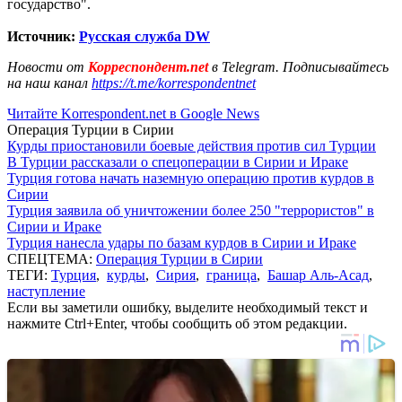
государство".
Источник:
Русская служба
DW
Новости от
Корреспондент.net
в Telegram. Подписывайтесь
на наш канал
https://t.me/korrespondentnet
Читайте Korrespondent.net в Google News
Операция Турции в Сирии
Курды приостановили боевые действия против сил Турции
В Турции рассказали о спецоперации в Сирии и Ираке
Турция готова начать наземную операцию против курдов в
Сирии
Турция заявила об уничтожении более 250 "террористов" в
Сирии и Ираке
Турция нанесла удары по базам курдов в Сирии и Ираке
СПЕЦТЕМА:
Операция Турции в Сирии
ТЕГИ:
Турция
,
курды
,
Сирия
,
граница
,
Башар Аль-Асад
,
наступление
Если вы заметили ошибку, выделите необходимый текст и
нажмите Ctrl+Enter, чтобы сообщить об этом редакции.