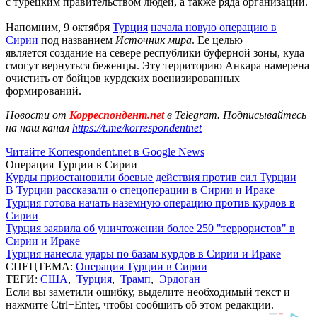
с турецким правительством людей, а также ряда организаций.
Напомним, 9 октября
Турция
начала новую операцию в
Сирии
под названием
Источник мира
. Ее целью
является создание на севере республики буферной зоны, куда
смогут вернуться беженцы. Эту территорию Анкара намерена
очистить от бойцов курдских военизированных
формирований.
Новости от
Корреспондент.net
в Telegram. Подписывайтесь
на наш канал
https://t.me/korrespondentnet
Читайте Korrespondent.net в Google News
Операция Турции в Сирии
Курды приостановили боевые действия против сил Турции
В Турции рассказали о спецоперации в Сирии и Ираке
Турция готова начать наземную операцию против курдов в
Сирии
Турция заявила об уничтожении более 250 "террористов" в
Сирии и Ираке
Турция нанесла удары по базам курдов в Сирии и Ираке
СПЕЦТЕМА:
Операция Турции в Сирии
ТЕГИ:
США
,
Турция
,
Трамп
,
Эрдоган
Если вы заметили ошибку, выделите необходимый текст и
нажмите Ctrl+Enter, чтобы сообщить об этом редакции.