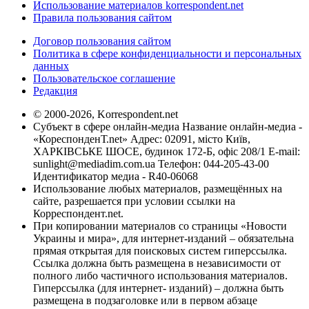
Использование материалов korrespondent.net
Правила пользования сайтом
Договор пользования сайтом
Политика в сфере конфиденциальности и персональных
данных
Пользовательское соглашение
Редакция
© 2000-2026, Korrespondent.net
Субъект в сфере онлайн-медиа Название онлайн-медиа -
«КореспонденТ.net» Адрес: 02091, місто Київ,
ХАРКІВСЬКЕ ШОСЕ, будинок 172-Б, офіс 208/1 E-mail:
sunlight@mediadim.com.ua
Телефон: 044-205-43-00
Идентификатор медиа - R40-06068
Использование любых материалов, размещённых на
сайте, разрешается при условии ссылки на
Корреспондент.net.
При копировании материалов со страницы «Новости
Украины и мира», для интернет-изданий – обязательна
прямая открытая для поисковых систем гиперссылка.
Ссылка должна быть размещена в независимости от
полного либо частичного использования материалов.
Гиперссылка (для интернет- изданий) – должна быть
размещена в подзаголовке или в первом абзаце