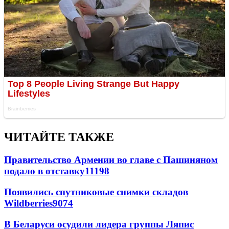
ЧИТАЙТЕ ТАКЖЕ
Правительство Армении во главе с Пашиняном
подало в отставку
11198
Появились спутниковые снимки складов
Wildberries
9074
В Беларуси осудили лидера группы Ляпис