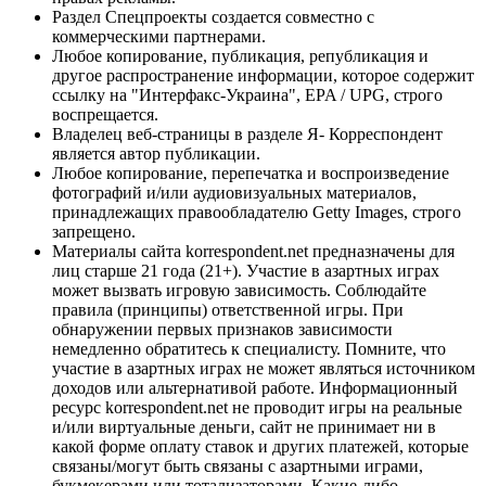
Раздел Спецпроекты создается совместно с
коммерческими партнерами.
Любое копирование, публикация, републикация и
другое распространение информации, которое содержит
ссылку на "Интерфакс-Украина", EPA / UPG, строго
воспрещается.
Владелец веб-страницы в разделе Я- Корреспондент
является автор публикации.
Любое копирование, перепечатка и воспроизведение
фотографий и/или аудиовизуальных материалов,
принадлежащих правообладателю Getty Images, строго
запрещено.
Материалы сайта korrespondent.net предназначены для
лиц старше 21 года (21+). Участие в азартных играх
может вызвать игровую зависимость. Соблюдайте
правила (принципы) ответственной игры. При
обнаружении первых признаков зависимости
немедленно обратитесь к специалисту. Помните, что
участие в азартных играх не может являться источником
доходов или альтернативой работе. Информационный
ресурс korrespondent.net не проводит игры на реальные
и/или виртуальные деньги, сайт не принимает ни в
какой форме оплату ставок и других платежей, которые
связаны/могут быть связаны с азартными играми,
букмекерами или тотализаторами. Какие-либо