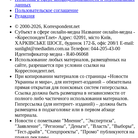
данных
Пользовательское соглашение
Редакция
© 2000-2026, Korrespondent.net
Субъект в сфере онлайн-медиа Название онлайн-медиа -
«КореспонденТ.net» Адрес: 02091, місто Київ,
ХАРКІВСЬКЕ ШОСЕ, будинок 172-Б, офіс 208/1 E-mail:
sunlight@mediadim.com.ua
Телефон: 044-205-43-00
Идентификатор медиа - R40-06068
Использование любых материалов, размещённых на
сайте, разрешается при условии ссылки на
Корреспондент.net.
При копировании материалов со страницы «Новости
Украины и мира», для интернет-изданий – обязательна
прямая открытая для поисковых систем гиперссылка.
Ссылка должна быть размещена в независимости от
полного либо частичного использования материалов.
Гиперссылка (для интернет- изданий) – должна быть
размещена в подзаголовке или в первом абзаце
материала.
Новости с пометками "Мнение", "Экспертиза",
"Заявление", "Регионы", "Деньги", "Власть", "Выборы",
"Тест-драйв", "Спецпроекты", "Промо" публикуются на
правах рекламы.