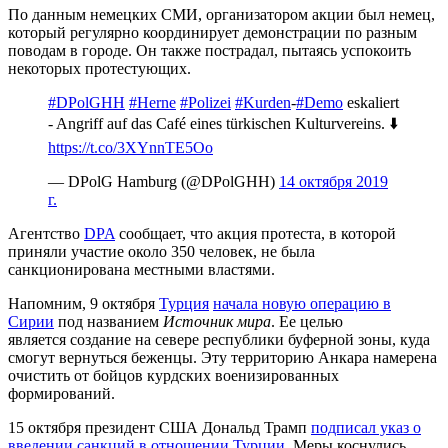
По данным немецких СМИ, организатором акции был немец,
который регулярно координирует демонстрации по разным
поводам в городе. Он также пострадал, пытаясь успокоить
некоторых протестующих.
#DPolGHH
#Herne
#Polizei
#Kurden
-
#Demo
eskaliert
- Angriff auf das Café eines türkischen Kulturvereins. ⬇️
https://t.co/3XYnnTE5Oo
— DPolG Hamburg (@DPolGHH)
14 октября 2019
г.
Агентство
DPA
сообщает, что акция протеста, в которой
приняли участие около 350 человек, не была
санкционирована местными властями.
Напомним, 9 октября
Турция
начала новую операцию в
Сирии
под названием
Источник мира
. Ее целью
является создание на севере республики буферной зоны, куда
смогут вернуться беженцы. Эту территорию Анкара намерена
очистить от бойцов курдских военизированных
формирований.
15 октября президент США Дональд Трамп
подписал указ о
введении санкций в отношении Турции
. Меры коснулись