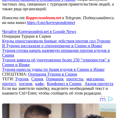
частных лиц, связанных с турецким правительством людей, а
также ряда организаций.
Новости от
Корреспондент.net
в Telegram. Подписывайтесь
на наш канал
https://t.me/korrespondentnet
Читайте Korrespondent.net в Google News
Операция Турции в Сирии
Курды приостановили боевые действия против сил Турции
В Турции рассказали о спецоперации в Сирии и Ираке
Турция готова начать наземную операцию против курдов в
Сирии
Турция заявила об уничтожении более 250 "террористов" в
Сирии и Ираке
Турция нанесла удары по базам курдов в Сирии и Ираке
СПЕЦТЕМА:
Операция Турции в Сирии
ТЕГИ:
Турция
,
Сирия
,
Германия
,
протесты
,
магазины
,
протест
,
погром
,
кафе
,
Конфликт в Сирии
,
Акция протеста
Если вы заметили ошибку, выделите необходимый текст и
нажмите Ctrl+Enter, чтобы сообщить об этом редакции.