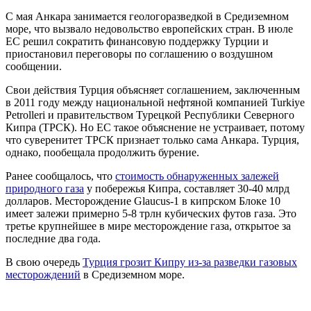
С мая Анкара занимается геологоразведкой в Средиземном
море, что вызвало недовольство европейских стран. В июле
ЕС решил сократить финансовую поддержку Турции и
приостановил переговоры по соглашению о воздушном
сообщении.
Свои действия Турция объясняет соглашением, заключенным
в 2011 году между национальной нефтяной компанией Turkiye
Petrolleri и правительством Турецкой Республики Северного
Кипра (ТРСК). Но ЕС такое объяснение не устраивает, потому
что суверенитет ТРСК признает только сама Анкара. Турция,
однако, пообещала продолжить бурение.
Ранее сообщалось, что
стоимость обнаруженных залежей
природного газа
у побережья Кипра, составляет 30-40 млрд
долларов. Месторождение Glaucus-1 в кипрском Блоке 10
имеет залежи примерно 5-8 трлн кубических футов газа. Это
третье крупнейшее в мире месторождение газа, открытое за
последние два года.
В свою очередь
Турция грозит Кипру из-за разведки газовых
месторождений
в Средиземном море.