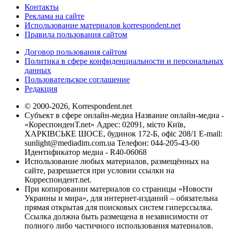
Контакты
Реклама на сайте
Использование материалов korrespondent.net
Правила пользования сайтом
Договор пользования сайтом
Политика в сфере конфиденциальности и персональных
данных
Пользовательское соглашение
Редакция
© 2000-2026, Korrespondent.net
Субъект в сфере онлайн-медиа Название онлайн-медиа -
«КореспонденТ.net» Адрес: 02091, місто Київ,
ХАРКІВСЬКЕ ШОСЕ, будинок 172-Б, офіс 208/1 E-mail:
sunlight@mediadim.com.ua
Телефон: 044-205-43-00
Идентификатор медиа - R40-06068
Использование любых материалов, размещённых на
сайте, разрешается при условии ссылки на
Корреспондент.net.
При копировании материалов со страницы «Новости
Украины и мира», для интернет-изданий – обязательна
прямая открытая для поисковых систем гиперссылка.
Ссылка должна быть размещена в независимости от
полного либо частичного использования материалов.